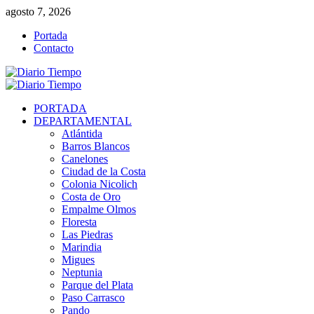
Saltar
agosto 7, 2026
al
Portada
contenido
Contacto
Menú
primario
PORTADA
DEPARTAMENTAL
Atlántida
Barros Blancos
Canelones
Ciudad de la Costa
Colonia Nicolich
Costa de Oro
Empalme Olmos
Floresta
Las Piedras
Marindia
Migues
Neptunia
Parque del Plata
Paso Carrasco
Pando