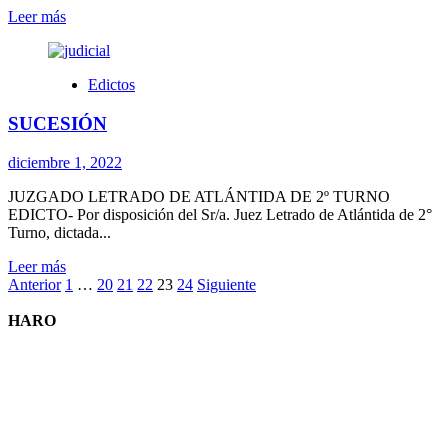
Leer
Leer más
más
sobre
Homenaje
Edictos
a
la
SUCESIÓN
figura
y
trayectoria
diciembre 1, 2022
de
la
JUZGADO LETRADO DE ATLÁNTIDA DE 2º TURNO
Maestra
EDICTO- Por disposición del Sr/a. Juez Letrado de Atlántida de 2°
Rosa
Turno, dictada...
Legnani
Leer
Leer más
Paginación
más
Anterior
1
…
20
21
22
23
24
Siguiente
sobre
de
SUCESIÓN
HARO
entradas