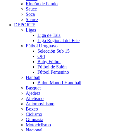
Rincón de Pando
Sauce
Soca
Suarez
DEPORTE
Ligas
Liga de Tala
Liga Regional del Este
Fútbol Uruguayo
Selección Sub 15
OFI
Baby Fútbol
Fútbol de Salón
Fútbol Femenino
Hanball
Balón Mano I Handball
Basquet
Ajedrez
Atletismo
Automovilismo
Boxeo
Ciclismo
Gimnasia
Motociclismo
Nacional