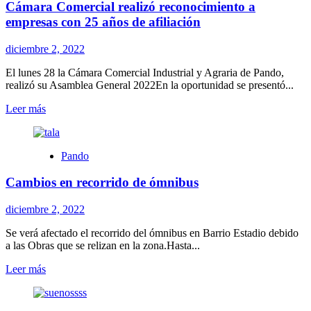
Cámara Comercial realizó reconocimiento a
plantaron
35
empresas con 25 años de afiliación
palmeras
pindó
diciembre 2, 2022
en
Lagomar
El lunes 28 la Cámara Comercial Industrial y Agraria de Pando,
realizó su Asamblea General 2022En la oportunidad se presentó...
Leer
Leer más
más
sobre
Cámara
Pando
Comercial
realizó
Cambios en recorrido de ómnibus
reconocimiento
a
empresas
diciembre 2, 2022
con
25
Se verá afectado el recorrido del ómnibus en Barrio Estadio debido
años
a las Obras que se relizan en la zona.Hasta...
de
Leer
Leer más
afiliación
más
sobre
Cambios