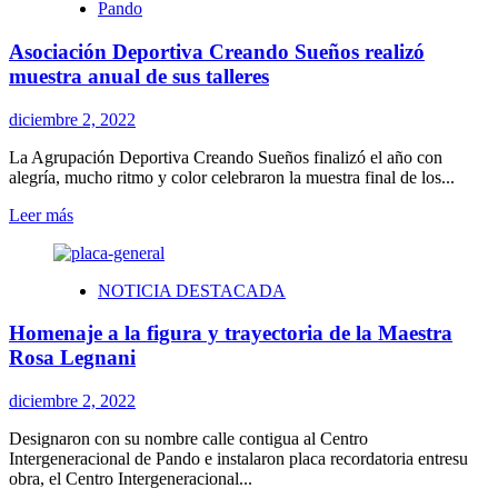
Pando
en
recorrido
Asociación Deportiva Creando Sueños realizó
de
ómnibus
muestra anual de sus talleres
diciembre 2, 2022
La Agrupación Deportiva Creando Sueños finalizó el año con
alegría, mucho ritmo y color celebraron la muestra final de los...
Leer
Leer más
más
sobre
Asociación
NOTICIA DESTACADA
Deportiva
Creando
Homenaje a la figura y trayectoria de la Maestra
Sueños
realizó
Rosa Legnani
muestra
anual
diciembre 2, 2022
de
sus
Designaron con su nombre calle contigua al Centro
talleres
Intergeneracional de Pando e instalaron placa recordatoria entresu
obra, el Centro Intergeneracional...