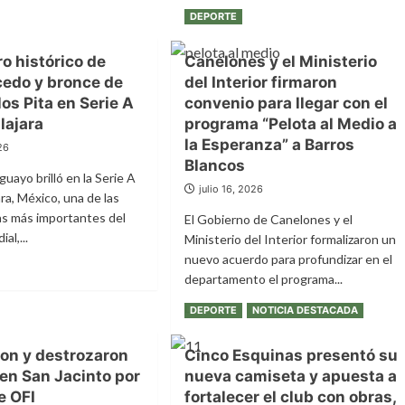
DEPORTE
ro histórico de
Canelones y el Ministerio
edo y bronce de
del Interior firmaron
os Pita en Serie A
convenio para llegar con el
lajara
programa “Pelota al Medio a
la Esperanza” a Barros
026
Blancos
guayo brilló en la Serie A
julio 16, 2026
ra, México, una de las
s más importantes del
El Gobierno de Canelones y el
al,...
Ministerio del Interior formalizaron un
nuevo acuerdo para profundizar en el
departamento el programa...
e
Leer
Leer más
DEPORTE
NOTICIA DESTACADA
e:
más
sobre
rico
on y destrozaron
Cinco Esquinas presentó su
Canelones
en San Jacinto por
nueva camiseta y apuesta a
y
el
e OFI
fortalecer el club con obras,
do