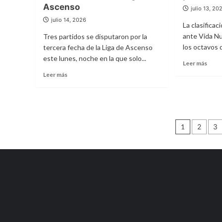
Ascenso
da
y
julio 13, 20
su
bron
julio 14, 2026
puntapié
La clasifica
Juan
inicial
ante Vida Nu
Tres partidos se disputaron por la
Carlo
Pita
los octavos d
tercera fecha de la Liga de Ascenso
en
este lunes, noche en la que solo...
Leer
Leer más
Serie
más
Leer
A
Leer más
sobr
más
de
Aped
sobre
Guada
y
Ganaron
dest
Urupan,
ómni
Montevideo
Pagin
1
2
3
en
y
San
de
Sayago
Jacin
por
entra
por
la
parti
novena
de
fecha
OFI
de
la
Liga
de