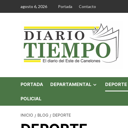
Saltar
agosto 6, 2026
Portada
Contacto
al
contenido
PORTADA
DEPARTAMENTAL
DEPORTE
POLICIAL
INICIO
BLOG
DEPORTE