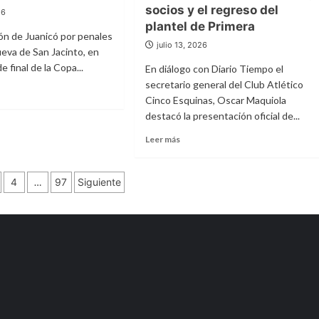
Ministerio
socios y el regreso del
26
del
ce de
plantel de Primera
Interior
ción de Juanicó por penales
firmaron
julio 13, 2026
eva de San Jacinto, en
s
convenio
e final de la Copa...
En diálogo con Diario Tiempo el
para
secretario general del Club Atlético
llegar
con
Cinco Esquinas, Oscar Maquiola
el
destacó la presentación oficial de...
e
programa
rearon
lajara
Leer
“Pelota
Leer más
más
al
rozaron
sobre
Medio
bus
ación
Cinco
a
4
…
97
Siguiente
Esquinas
la
presentó
Esperanza”
to
su
a
das
nueva
Barros
do
camiseta
Blancos
y
apuesta
a
fortalecer
el