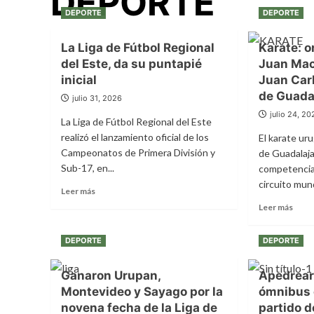
DEPORTE
DEPORTE
DEPORTE
La Liga de Fútbol Regional
Karate: o
del Este, da su puntapié
Juan Mac
inicial
Juan Carl
de Guada
julio 31, 2026
julio 24, 2
La Liga de Fútbol Regional del Este
realizó el lanzamiento oficial de los
El karate uru
Campeonatos de Primera División y
de Guadalaja
Sub-17, en...
competencia
circuito mundi
Leer
Leer más
más
Leer
Leer más
sobre
más
La
sobr
DEPORTE
DEPORTE
Liga
Karat
de
oro
Fútbol
histó
Ganaron Urupan,
Apedrear
Regional
de
Montevideo y Sayago por la
ómnibus 
del
Juan
novena fecha de la Liga de
partido d
Este,
Mace