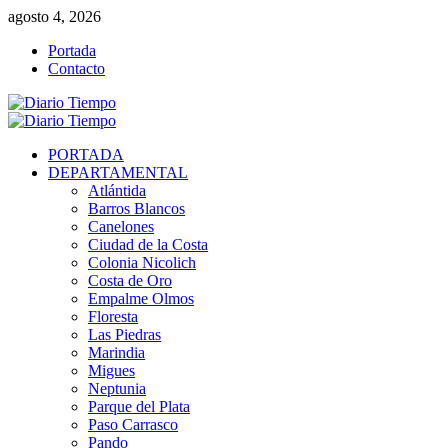
Saltar
agosto 4, 2026
al
Portada
contenido
Contacto
Menú
primario
PORTADA
DEPARTAMENTAL
Atlántida
Barros Blancos
Canelones
Ciudad de la Costa
Colonia Nicolich
Costa de Oro
Empalme Olmos
Floresta
Las Piedras
Marindia
Migues
Neptunia
Parque del Plata
Paso Carrasco
Pando