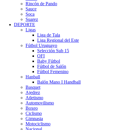
Rincón de Pando
Sauce
Soca
Suarez
DEPORTE
Ligas
Liga de Tala
Liga Regional del Este
Fútbol Uruguayo
Selección Sub 15
OFI
Baby Fútbol
Fútbol de Salón
Fútbol Femenino
Hanball
Balón Mano I Handball
Basquet
Ajedrez
Atletismo
Automovilismo
Boxeo
Ciclismo
Gimnasia
Motociclismo
Nacional