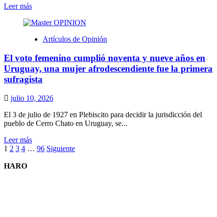
Leer
Leer más
más
sobre
Desgarrador
Artículos de Opinión
El voto femenino cumplió noventa y nueve años en
Uruguay, una mujer afrodescendiente fue la primera
sufragista
julio 10, 2026
El 3 de julio de 1927 en Plebiscito para decidir la jurisdicción del
pueblo de Cerro Chato en Uruguay, se...
Leer
Leer más
Paginación
más
1
2
3
4
…
96
Siguiente
sobre
de
El
HARO
entradas
voto
femenino
cumplió
noventa
y