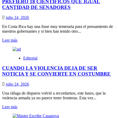
PREFIERO 18 CIENTÍFICOS QUE IGUAL
CANTIDAD DE SENADORES
julio 24, 2026
En Costa Rica hay una frase muy temeraria para el pensamiento de
nuestros gobernantes y si bien han tenido otro...
Leer
Leer más
más
sobre
PREFIERO
Editorial
18
CIENTÍFICOS
CUANDO LA VIOLENCIA DEJA DE SER
QUE
IGUAL
NOTICIA Y SE CONVIERTE EN COSTUMBRE
CANTIDAD
DE
julio 24, 2026
SENADORES
Una ráfaga de disparos volvió a recordarnos, este lunes, que la
violencia armada ya no parece tener fronteras. Esta vez...
Leer
Leer más
más
sobre