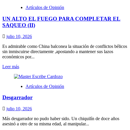
CUANDO
Artículos de Opinión
LA
VIOLENCIA
UN ALTO EL FUEGO PARA COMPLETAR EL
DEJA
DE
SAQUEO (II)
SER
NOTICIA
julio 10, 2026
Y
SE
Es admirable como China balconea la situación de conflictos bélicos
CONVIERTE
sin inmiscuirse directamente ,apostando a mantener sus lazos
EN
económicos por...
COSTUMBRE
Leer
Leer más
más
sobre
UN
Artículos de Opinión
ALTO
EL
Desgarrador
FUEGO
PARA
COMPLETAR
julio 10, 2026
EL
SAQUEO
Más desgarrador no pudo haber sido. Un chiquilín de doce años
(II)
asesinó a otro de su misma edad, al manipular...