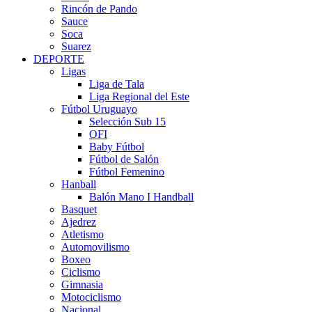
Rincón de Pando
Sauce
Soca
Suarez
DEPORTE
Ligas
Liga de Tala
Liga Regional del Este
Fútbol Uruguayo
Selección Sub 15
OFI
Baby Fútbol
Fútbol de Salón
Fútbol Femenino
Hanball
Balón Mano I Handball
Basquet
Ajedrez
Atletismo
Automovilismo
Boxeo
Ciclismo
Gimnasia
Motociclismo
Nacional