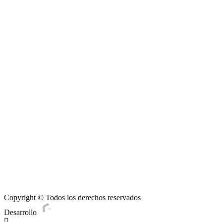
mil
atletas
participaron
de
Ciudad
de
la
Costa
corre
Copyright © Todos los derechos reservados
Desarrollo