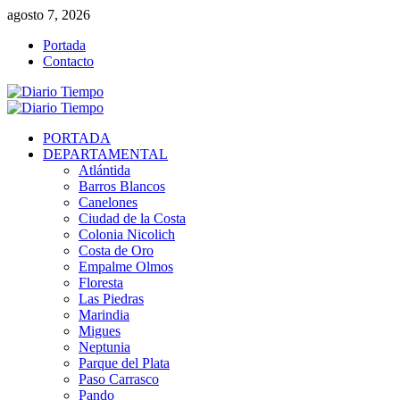
Saltar
agosto 7, 2026
al
Portada
contenido
Contacto
Menú
primario
PORTADA
DEPARTAMENTAL
Atlántida
Barros Blancos
Canelones
Ciudad de la Costa
Colonia Nicolich
Costa de Oro
Empalme Olmos
Floresta
Las Piedras
Marindia
Migues
Neptunia
Parque del Plata
Paso Carrasco
Pando