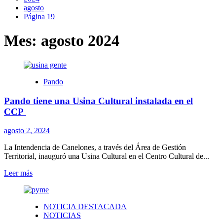
agosto
Página 19
Mes:
agosto 2024
Pando
Pando tiene una Usina Cultural instalada en el
CCP
agosto 2, 2024
La Intendencia de Canelones, a través del Área de Gestión
Territorial, inauguró una Usina Cultural en el Centro Cultural de...
Leer
Leer más
más
sobre
Pando
NOTICIA DESTACADA
tiene
NOTICIAS
una