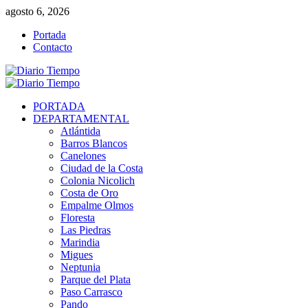
Saltar
agosto 6, 2026
al
Portada
contenido
Contacto
Menú
primario
PORTADA
DEPARTAMENTAL
Atlántida
Barros Blancos
Canelones
Ciudad de la Costa
Colonia Nicolich
Costa de Oro
Empalme Olmos
Floresta
Las Piedras
Marindia
Migues
Neptunia
Parque del Plata
Paso Carrasco
Pando