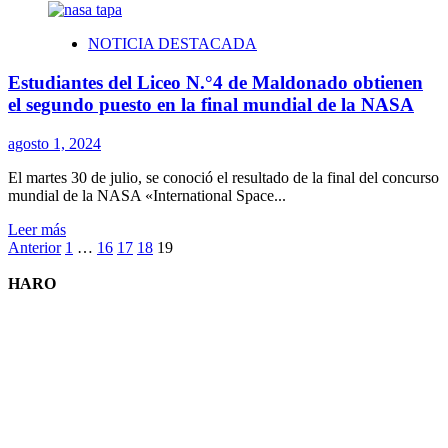
sobre
EXPROPIACIÓN
NOTICIA DESTACADA
Estudiantes del Liceo N.°4 de Maldonado obtienen
el segundo puesto en la final mundial de la NASA
agosto 1, 2024
El martes 30 de julio, se conoció el resultado de la final del concurso
mundial de la NASA «International Space...
Leer
Leer más
Paginación
más
Anterior
1
…
16
17
18
19
sobre
de
Estudiantes
HARO
entradas
del
Liceo
N.
°4
de
Maldonado
obtienen
el
segundo