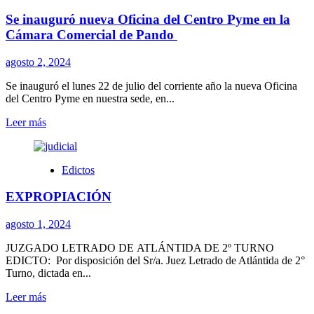
Usina
Se inauguró nueva Oficina del Centro Pyme en la
Cultural
instalada
Cámara Comercial de Pando
en
el
agosto 2, 2024
CCP
Se inauguró el lunes 22 de julio del corriente año la nueva Oficina
del Centro Pyme en nuestra sede, en...
Leer
Leer más
más
sobre
Se
Edictos
inauguró
nueva
EXPROPIACIÓN
Oficina
del
Centro
agosto 1, 2024
Pyme
en
JUZGADO LETRADO DE ATLÁNTIDA DE 2º TURNO
la
EDICTO: Por disposición del Sr/a. Juez Letrado de Atlántida de 2°
Cámara
Turno, dictada en...
Comercial
Leer
Leer más
de
más
Pando