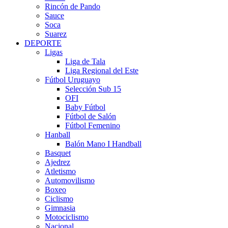
Rincón de Pando
Sauce
Soca
Suarez
DEPORTE
Ligas
Liga de Tala
Liga Regional del Este
Fútbol Uruguayo
Selección Sub 15
OFI
Baby Fútbol
Fútbol de Salón
Fútbol Femenino
Hanball
Balón Mano I Handball
Basquet
Ajedrez
Atletismo
Automovilismo
Boxeo
Ciclismo
Gimnasia
Motociclismo
Nacional