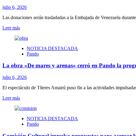
y
adelanta
julio 6, 2026
las
prioridades
Las donaciones serán trasladadas a la Embajada de Venezuela durante l
que
Leer
Leer más
llevará
más
al
sobre
Parlamento.
Campaña
NOTICIA DESTACADA
solidaria
Pando
del
Club
La obra «De mares y arenas» cerró en Pando la prog
de
Abuelos
Unidos
julio 6, 2026
de
Pando
El espectáculo de Títeres Amairú puso fin a las actividades impulsadas
reunió
Leer
Leer más
alimentos,
más
agua
sobre
y
La
medicamentos
NOTICIA DESTACADA
obra
para
Pando
«De
enviar
mares
a
Comisión Cultural impulsa propuestas para acercar la
y