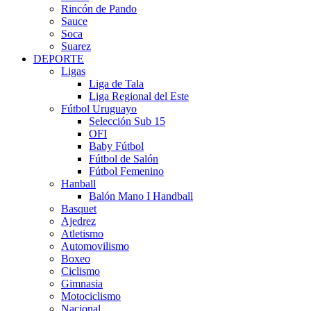
Rincón de Pando
Sauce
Soca
Suarez
DEPORTE
Ligas
Liga de Tala
Liga Regional del Este
Fútbol Uruguayo
Selección Sub 15
OFI
Baby Fútbol
Fútbol de Salón
Fútbol Femenino
Hanball
Balón Mano I Handball
Basquet
Ajedrez
Atletismo
Automovilismo
Boxeo
Ciclismo
Gimnasia
Motociclismo
Nacional