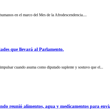
 humanos en el marco del Mes de la Afrodescendencia....
dades que llevará al Parlamento.
á impulsar cuando asuma como diputado suplente y sostuvo que el...
ndo reunió alimentos, agua y medicamentos para envi