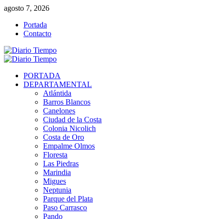
Saltar
agosto 7, 2026
al
Portada
contenido
Contacto
Menú
primario
PORTADA
DEPARTAMENTAL
Atlántida
Barros Blancos
Canelones
Ciudad de la Costa
Colonia Nicolich
Costa de Oro
Empalme Olmos
Floresta
Las Piedras
Marindia
Migues
Neptunia
Parque del Plata
Paso Carrasco
Pando