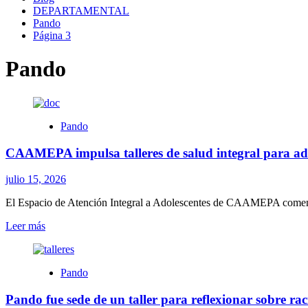
DEPARTAMENTAL
Pando
Página 3
Pando
Pando
CAAMEPA impulsa talleres de salud integral para ado
julio 15, 2026
El Espacio de Atención Integral a Adolescentes de CAAMEPA comenzó a 
Leer
Leer más
más
sobre
CAAMEPA
Pando
impulsa
talleres
Pando fue sede de un taller para reflexionar sobre 
de