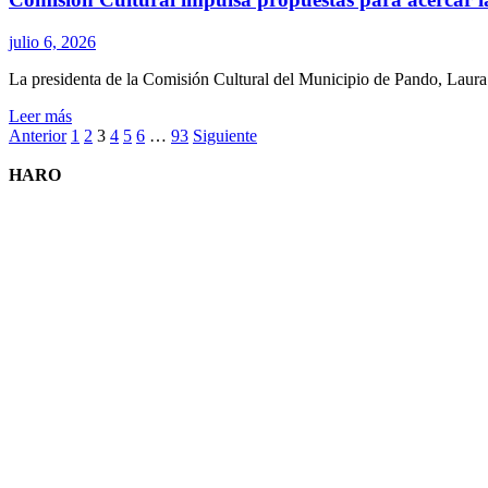
Venezuela
arenas»
cerró
julio 6, 2026
en
Pando
La presidenta de la Comisión Cultural del Municipio de Pando, Laura Pi
la
Leer
Leer más
programación
Paginación
más
Anterior
1
2
3
4
5
6
…
93
Siguiente
de
sobre
vacaciones
de
Comisión
HARO
de
entradas
Cultural
invierno
impulsa
propuestas
para
acercar
la
cultura
y
la
participación
a
los
barrios
de
Pando