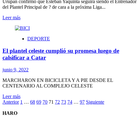
se
Urupan confirmó que Esteban Yaquinta seguirá siendo el Entrenador
manifestaron
del Plantel Principal de ? de cara a la próxima Liga...
en
OFI
Leer
Leer más
previo
más
al
sobre
Congreso
Esteban
DEPORTE
de
Yaquinta
OFI
seguirá
El plantel celeste cumplió su promesa luego de
siendo
el
calsificar a Catar
Entrenador
del
junio 9, 2022
Plantel
Principal
MARCHARON EN BICICLETA Y A PIE DESDE EL
CENTENARIO AL COMPLEJO CELESTE
Leer
Leer más
Paginación
más
Anterior
1
…
68
69
70
71
72
73
74
…
97
Siguiente
sobre
de
El
HARO
entradas
plantel
celeste
cumplió
su