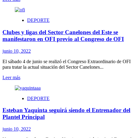
más
sobre
La
DEPORTE
celeste
se
Clubes y ligas del Sector Canelones del Este se
despidió
de
manifestaron en OFI previo al Congreso de OFI
su
gente
junio 10, 2022
previo
al
El sábado 4 de junio se realizó el Congreso Extraordinario de OFI
Mundial
para tratar la actual situación del Sector Canelones...
de
Catar
Leer
Leer más
más
sobre
Clubes
DEPORTE
y
ligas
Esteban Yaquinta seguirá siendo el Entrenador del
del
Sector
Plantel Principal
Canelones
del
junio 10, 2022
Este