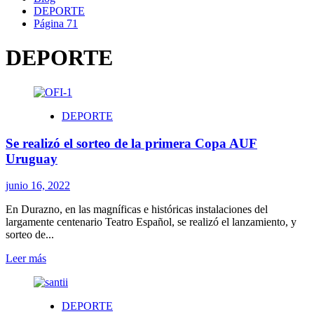
DEPORTE
Página 71
DEPORTE
DEPORTE
Se realizó el sorteo de la primera Copa AUF
Uruguay
junio 16, 2022
En Durazno, en las magníficas e históricas instalaciones del
largamente centenario Teatro Español, se realizó el lanzamiento, y
sorteo de...
Leer
Leer más
más
sobre
Se
DEPORTE
realizó