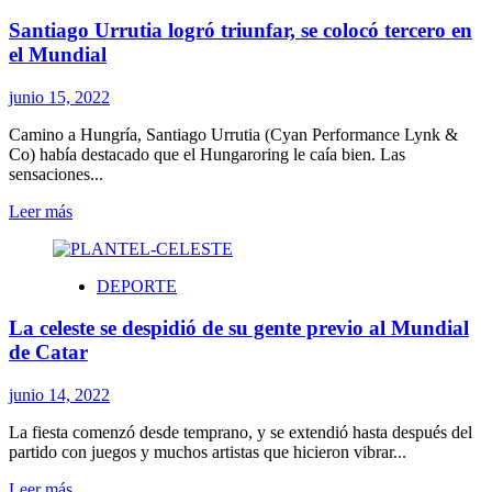
el
Santiago Urrutia logró triunfar, se colocó tercero en
sorteo
de
el Mundial
la
primera
junio 15, 2022
Copa
AUF
Camino a Hungría, Santiago Urrutia (Cyan Performance Lynk &
Uruguay
Co) había destacado que el Hungaroring le caía bien. Las
sensaciones...
Leer
Leer más
más
sobre
Santiago
DEPORTE
Urrutia
logró
La celeste se despidió de su gente previo al Mundial
triunfar,
se
de Catar
colocó
tercero
junio 14, 2022
en
el
La fiesta comenzó desde temprano, y se extendió hasta después del
Mundial
partido con juegos y muchos artistas que hicieron vibrar...
Leer
Leer más