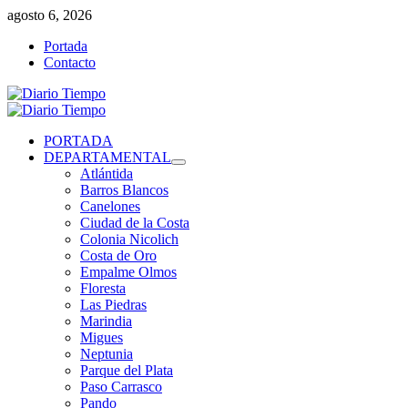
Saltar
agosto 6, 2026
al
Portada
contenido
Contacto
Menú
primario
PORTADA
DEPARTAMENTAL
Atlántida
Barros Blancos
Canelones
Ciudad de la Costa
Colonia Nicolich
Costa de Oro
Empalme Olmos
Floresta
Las Piedras
Marindia
Migues
Neptunia
Parque del Plata
Paso Carrasco
Pando