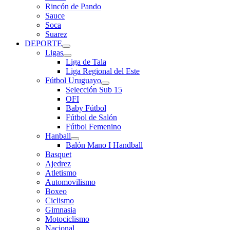
Rincón de Pando
Sauce
Soca
Suarez
DEPORTE
Ligas
Liga de Tala
Liga Regional del Este
Fútbol Uruguayo
Selección Sub 15
OFI
Baby Fútbol
Fútbol de Salón
Fútbol Femenino
Hanball
Balón Mano I Handball
Basquet
Ajedrez
Atletismo
Automovilismo
Boxeo
Ciclismo
Gimnasia
Motociclismo
Nacional