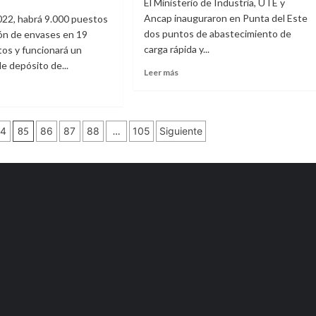
El Ministerio de Industria, UTE y
es
capacitar
Ancap inauguraron en Punta del Este
 2022, habrá 9.000 puestos
en
dos puntos de abastecimiento de
ión de envases en 19
formación
carga rápida y...
os y funcionará un
turística
 depósito de...
Leer
Leer más
más
sobre
UTE
e
habilitó
uay
4
85
86
87
88
…
105
Siguiente
estación
ementará
de
carga
de
vehículos
eléctricos
en
peración
Punta
del
ses
Este
ico,
ón
o