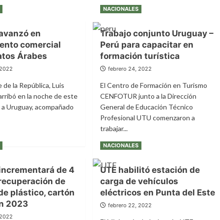
NACIONALES
avanzó en
Trabajo conjunto Uruguay –
ento comercial
Perú para capacitar en
atos Árabes
formación turística
 2022
febrero 24, 2022
 de la República, Luis
El Centro de Formación en Turismo
 arribó en la noche de este
CENFOTUR junto a la Dirección
3 a Uruguay, acompañado
General de Educación Técnico
Profesional UTU comenzaron a
trabajar...
Leer
Leer más
NACIONALES
e
más
uay
sobre
incrementará de 4
UTE habilitó estación de
zó
Trabajo
 recuperación de
carga de vehículos
conjunto
camiento
Uruguay
e plástico, cartón
eléctricos en Punta del Este
cial
–
en 2023
febrero 22, 2022
Perú
atos
 2022
para