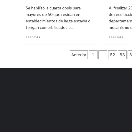
Carnaval
Árab
Se habilitó la cuarta dosis para
Al finalizar
de
mayores de 50 que residan en
de recolecc
Artigas
establecimientos de larga estadía o
departament
tengan comorbilidades o...
mecanismo de
Leer
Leer
Leer más
Leer más
más
más
sobre
sobr
Paginación
Abrió
Urug
Anterior
1
…
82
83
8
agenda
incr
de
para
de
dosis
4
entradas
de
a
refuerzo
30%
de
la
grupo
recu
de
de
12
enva
a
de
17
plást
con
cart
comorbilidades
y
y
vidri