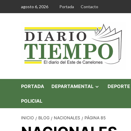
Saltar
agosto 6, 2026
Portada
Contacto
al
contenido
PORTADA
DEPARTAMENTAL
DEPORTE
POLICIAL
INICIO
BLOG
NACIONALES
PÁGINA 85