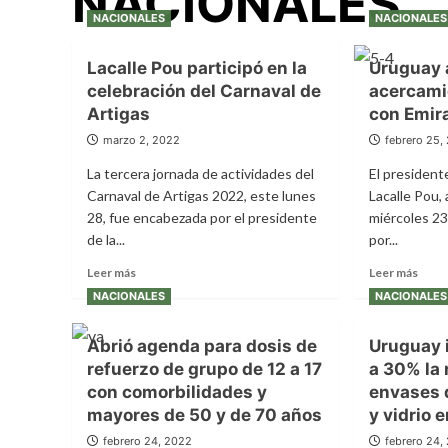
NACIONALES
NACIONALES
NACIONALES
Lacalle Pou participó en la
Uruguay 
celebración del Carnaval de
acercami
Artigas
con Emir
marzo 2, 2022
febrero 25,
La tercera jornada de actividades del
El presidente
Carnaval de Artigas 2022, este lunes
Lacalle Pou,
28, fue encabezada por el presidente
miércoles 2
de la...
por...
Leer
Leer
Leer más
Leer más
más
más
NACIONALES
NACIONALES
sobre
sobr
Lacalle
Urug
Abrió agenda para dosis de
Uruguay 
Pou
avan
participó
en
refuerzo de grupo de 12 a 17
a 30% la
en
acer
con comorbilidades y
envases d
la
comer
mayores de 50 y de 70 años
y vidrio 
celebración
con
del
Emir
febrero 24, 2022
febrero 24,