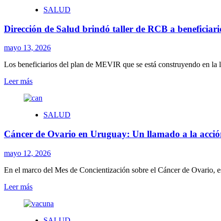
SALUD
Dirección de Salud brindó taller de RCB a beneficia
mayo 13, 2026
Los beneficiarios del plan de MEVIR que se está construyendo en la lo
Leer
Leer más
más
sobre
Dirección
SALUD
de
Salud
Cáncer de Ovario en Uruguay: Un llamado a la acción
brindó
taller
de
mayo 12, 2026
RCB
a
En el marco del Mes de Concientización sobre el Cáncer de Ovario, esp
beneficiarios
Leer
Leer más
de
más
MEVIR
sobre
en
Cáncer
Aguas
SALUD