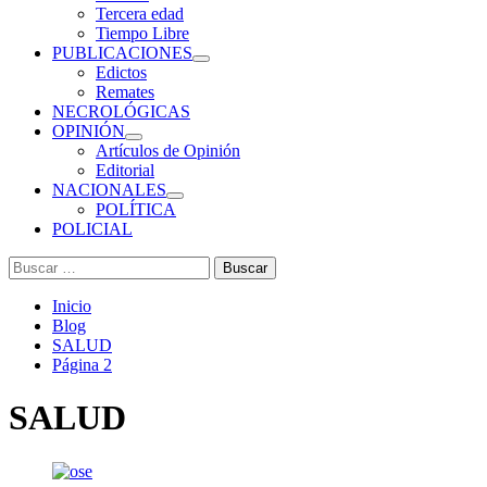
Tercera edad
Tiempo Libre
PUBLICACIONES
Edictos
Remates
NECROLÓGICAS
OPINIÓN
Artículos de Opinión
Editorial
NACIONALES
POLÍTICA
POLICIAL
Buscar:
Inicio
Blog
SALUD
Página 2
SALUD