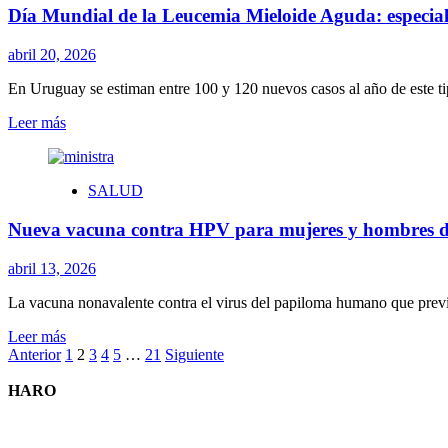
Día Mundial de la Leucemia Mieloide Aguda: especiali
Salud
Pública
reglamentó
abril 20, 2026
la
ley
En Uruguay se estiman entre 100 y 120 nuevos casos al año de este ti
de
Leer
Leer más
eutanasia
más
en
sobre
un
Día
marco
SALUD
Mundial
de
de
garantías
Nueva vacuna contra HPV para mujeres y hombres de 
la
con
Leucemia
perspectiva
Mieloide
abril 13, 2026
de
Aguda:
derechos
especialista
La vacuna nonavalente contra el virus del papiloma humano que previen
destaca
Leer
Leer más
que
Paginación
más
Anterior
1
2
3
4
5
…
21
Siguiente
el
sobre
diagnóstico
de
Nueva
HARO
temprano
entradas
vacuna
es
contra
clave
HPV
ante