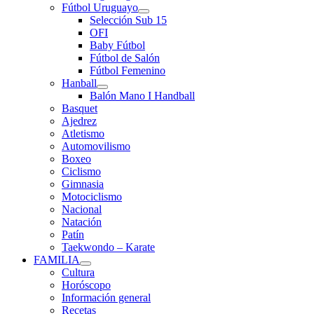
Fútbol Uruguayo
Selección Sub 15
OFI
Baby Fútbol
Fútbol de Salón
Fútbol Femenino
Hanball
Balón Mano I Handball
Basquet
Ajedrez
Atletismo
Automovilismo
Boxeo
Ciclismo
Gimnasia
Motociclismo
Nacional
Natación
Patín
Taekwondo – Karate
FAMILIA
Cultura
Horóscopo
Información general
Recetas