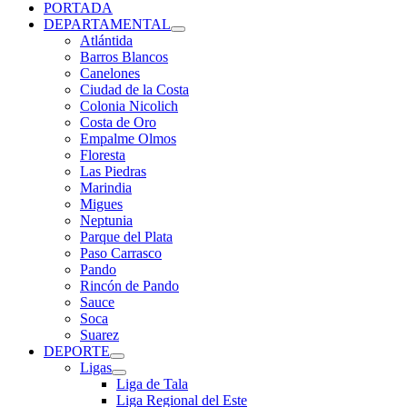
PORTADA
DEPARTAMENTAL
Atlántida
Barros Blancos
Canelones
Ciudad de la Costa
Colonia Nicolich
Costa de Oro
Empalme Olmos
Floresta
Las Piedras
Marindia
Migues
Neptunia
Parque del Plata
Paso Carrasco
Pando
Rincón de Pando
Sauce
Soca
Suarez
DEPORTE
Ligas
Liga de Tala
Liga Regional del Este