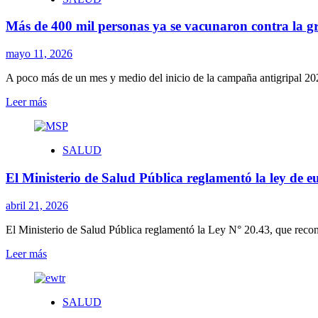
de
Corrientes
Ovario
Más de 400 mil personas ya se vacunaron contra la g
en
Uruguay:
Un
mayo 11, 2026
llamado
a
A poco más de un mes y medio del inicio de la campaña antigripal 20
la
Leer
Leer más
acción
más
con
sobre
avances en
Más
tratamientos
SALUD
de
y
400
actividades
El Ministerio de Salud Pública reglamentó la ley de 
mil
de
personas
concientización
ya
abril 21, 2026
se
vacunaron contra
El Ministerio de Salud Pública reglamentó la Ley N° 20.43, que reconoc
la
Leer
Leer más
gripe
más
en
sobre
Uruguay
El
SALUD
Ministerio
de