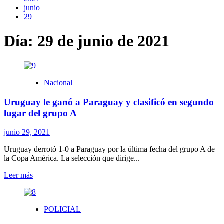
junio
29
Día:
29 de junio de 2021
Nacional
Uruguay le ganó a Paraguay y clasificó en segundo
lugar del grupo A
junio 29, 2021
Uruguay derrotó 1-0 a Paraguay por la última fecha del grupo A de
la Copa América. La selección que dirige...
Leer
Leer más
más
sobre
Uruguay
POLICIAL
le
ganó