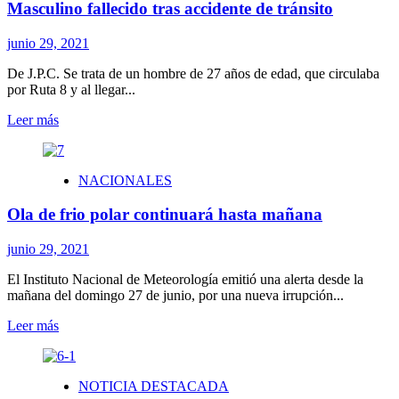
Masculino fallecido tras accidente de tránsito
a
Paraguay
y
junio 29, 2021
clasificó
en
De J.P.C. Se trata de un hombre de 27 años de edad, que circulaba
segundo
por Ruta 8 y al llegar...
lugar
Leer
Leer más
del
más
grupo
sobre
A
Masculino
NACIONALES
fallecido
tras
Ola de frio polar continuará hasta mañana
accidente
de
tránsito
junio 29, 2021
El Instituto Nacional de Meteorología emitió una alerta desde la
mañana del domingo 27 de junio, por una nueva irrupción...
Leer
Leer más
más
sobre
Ola
NOTICIA DESTACADA
de