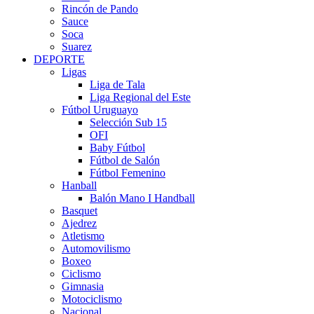
Rincón de Pando
Sauce
Soca
Suarez
DEPORTE
Ligas
Liga de Tala
Liga Regional del Este
Fútbol Uruguayo
Selección Sub 15
OFI
Baby Fútbol
Fútbol de Salón
Fútbol Femenino
Hanball
Balón Mano I Handball
Basquet
Ajedrez
Atletismo
Automovilismo
Boxeo
Ciclismo
Gimnasia
Motociclismo
Nacional