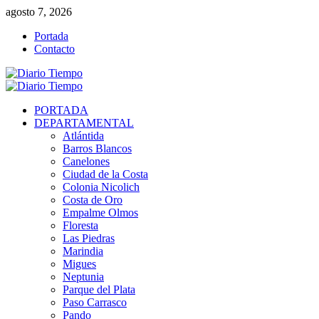
Saltar
agosto 7, 2026
al
Portada
contenido
Contacto
Menú
primario
PORTADA
DEPARTAMENTAL
Atlántida
Barros Blancos
Canelones
Ciudad de la Costa
Colonia Nicolich
Costa de Oro
Empalme Olmos
Floresta
Las Piedras
Marindia
Migues
Neptunia
Parque del Plata
Paso Carrasco
Pando