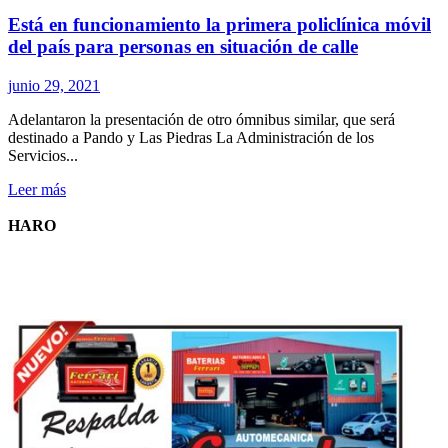
frio
Está en funcionamiento la primera policlínica móvil
polar
continuará
del país para personas en situación de calle
hasta
mañana
junio 29, 2021
Adelantaron la presentación de otro ómnibus similar, que será
destinado a Pando y Las Piedras La Administración de los
Servicios...
Leer
Leer más
más
sobre
HARO
Está
en
funcionamiento
la
primera
policlínica
móvil
del
país
para
personas
en