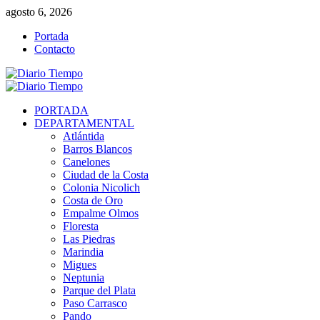
Saltar
agosto 6, 2026
al
Portada
contenido
Contacto
Menú
primario
PORTADA
DEPARTAMENTAL
Atlántida
Barros Blancos
Canelones
Ciudad de la Costa
Colonia Nicolich
Costa de Oro
Empalme Olmos
Floresta
Las Piedras
Marindia
Migues
Neptunia
Parque del Plata
Paso Carrasco
Pando