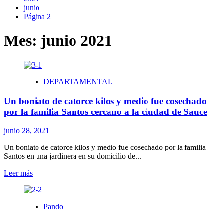
junio
Página 2
Mes:
junio 2021
DEPARTAMENTAL
Un boniato de catorce kilos y medio fue cosechado
por la familia Santos cercano a la ciudad de Sauce
junio 28, 2021
Un boniato de catorce kilos y medio fue cosechado por la familia
Santos en una jardinera en su domicilio de...
Leer
Leer más
más
sobre
Un
Pando
boniato
de