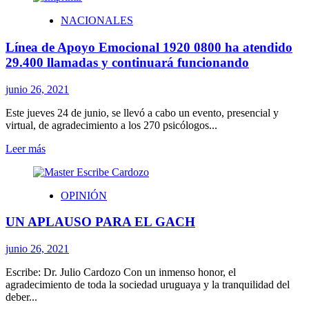
SCJ
NACIONALES
eliminó
la
Línea de Apoyo Emocional 1920 0800 ha atendido
Feria
Judicial
29.400 llamadas y continuará funcionando
Menor
para
junio 26, 2021
preservar
el
Este jueves 24 de junio, se llevó a cabo un evento, presencial y
normal
virtual, de agradecimiento a los 270 psicólogos...
funcionamiento
del
Leer
Leer más
sistema
más
sobre
Línea
OPINIÓN
de
Apoyo
UN APLAUSO PARA EL GACH
Emocional
1920
0800
junio 26, 2021
ha
atendido
Escribe: Dr. Julio Cardozo Con un inmenso honor, el
29.400
agradecimiento de toda la sociedad uruguaya y la tranquilidad del
llamadas
deber...