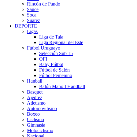
Rincón de Pando
Sauce
Soca
Suarez
DEPORTE
Ligas
Liga de Tala
Liga Regional del Este
Fútbol Uruguayo
Selección Sub 15
OFI
Baby Fútbol
Fútbol de Salón
Fútbol Femenino
Hanball
Balón Mano I Handball
Basquet
Ajedrez
Atletismo
Automovilismo
Boxeo
Ciclismo
Gimnasia
Motociclismo
Nacional