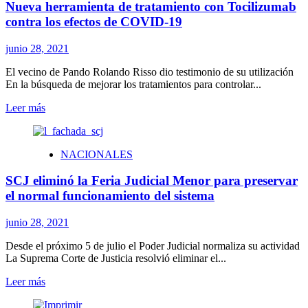
Nueva herramienta de tratamiento con Tocilizumab
catorce
kilos
contra los efectos de COVID-19
y
medio
junio 28, 2021
fue
cosechado
El vecino de Pando Rolando Risso dio testimonio de su utilización
por
En la búsqueda de mejorar los tratamientos para controlar...
la
familia
Leer
Leer más
Santos
más
cercano
sobre
a
Nueva
NACIONALES
la
herramienta
ciudad
de
SCJ eliminó la Feria Judicial Menor para preservar
de
tratamiento
Sauce
con
el normal funcionamiento del sistema
Tocilizumab
contra
junio 28, 2021
los
efectos
Desde el próximo 5 de julio el Poder Judicial normaliza su actividad
de
La Suprema Corte de Justicia resolvió eliminar el...
COVID-
19
Leer
Leer más
más
sobre