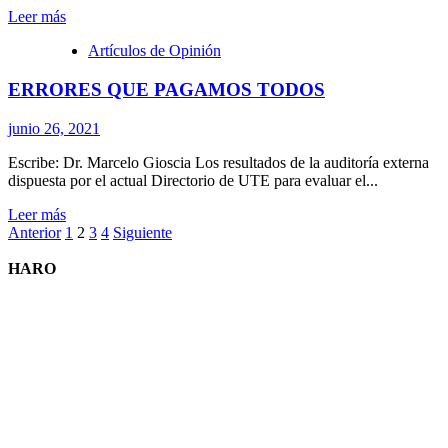
y
Leer
Leer más
continuará
más
funcionando
Artículos de Opinión
sobre
UN
ERRORES QUE PAGAMOS TODOS
APLAUSO
PARA
EL
junio 26, 2021
GACH
Escribe: Dr. Marcelo Gioscia Los resultados de la auditoría externa
dispuesta por el actual Directorio de UTE para evaluar el...
Leer
Leer más
Paginación
más
Anterior
1
2
3
4
Siguiente
sobre
de
ERRORES
HARO
entradas
QUE
PAGAMOS
TODOS