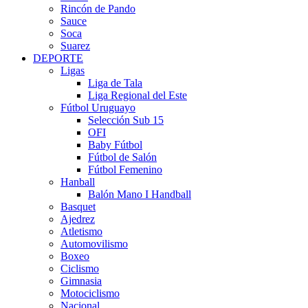
Rincón de Pando
Sauce
Soca
Suarez
DEPORTE
Ligas
Liga de Tala
Liga Regional del Este
Fútbol Uruguayo
Selección Sub 15
OFI
Baby Fútbol
Fútbol de Salón
Fútbol Femenino
Hanball
Balón Mano I Handball
Basquet
Ajedrez
Atletismo
Automovilismo
Boxeo
Ciclismo
Gimnasia
Motociclismo
Nacional