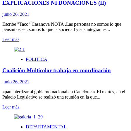
POST
EXPLICACIONES NI DONACIONES (II)
PANDEMIA
junio 26, 2021
Escribe "Taco" Casanova NOTA .Las personas no somos lo que
pensamos ser, somos lo que la sociedad y sus integrantes...
Leer
Leer más
más
sobre
A
POLÍTICA
LOS
GANADORES
Coalición Multicolor trabaja en coordinación
NO
SE
LES
junio 26, 2021
PIDE
EXPLICACIONES
«para aterrizar al gobierno nacional en Canelones» El martes, en el
NI
Palacio Legislativo se realizó una reunión en la que...
DONACIONES
Leer
Leer más
(II)
más
sobre
Coalición
DEPARTAMENTAL
Multicolor