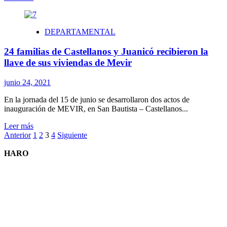
más
sobre
El
DEPARTAMENTAL
aula
de
24 familias de Castellanos y Juanicó recibieron la
sordos
de
llave de sus viviendas de Mevir
la
escuela
junio 24, 2021
N°112
cumplió
En la jornada del 15 de junio se desarrollaron dos actos de
25
inauguración de MEVIR, en San Bautista – Castellanos...
años
Leer
Leer más
Paginación
más
Anterior
1
2
3
4
Siguiente
sobre
de
24
HARO
entradas
familias
de
Castellanos
y
Juanicó
recibieron
la
llave