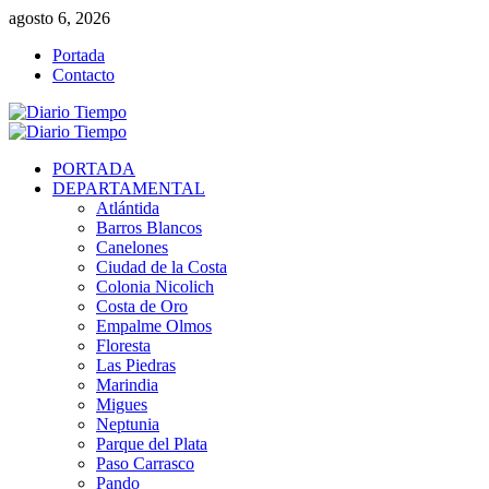
Saltar
agosto 6, 2026
al
Portada
contenido
Contacto
Menú
primario
PORTADA
DEPARTAMENTAL
Atlántida
Barros Blancos
Canelones
Ciudad de la Costa
Colonia Nicolich
Costa de Oro
Empalme Olmos
Floresta
Las Piedras
Marindia
Migues
Neptunia
Parque del Plata
Paso Carrasco
Pando