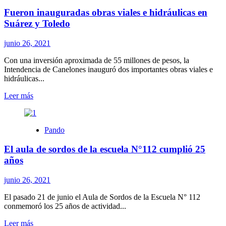
trabaja
Fueron inauguradas obras viales e hidráulicas en
en
coordinación
Suárez y Toledo
junio 26, 2021
Con una inversión aproximada de 55 millones de pesos, la
Intendencia de Canelones inauguró dos importantes obras viales e
hidráulicas...
Leer
Leer más
más
sobre
Fueron
Pando
inauguradas
obras
El aula de sordos de la escuela N°112 cumplió 25
viales
e
años
hidráulicas
en
junio 26, 2021
Suárez
y
El pasado 21 de junio el Aula de Sordos de la Escuela N° 112
Toledo
conmemoró los 25 años de actividad...
Leer
Leer más