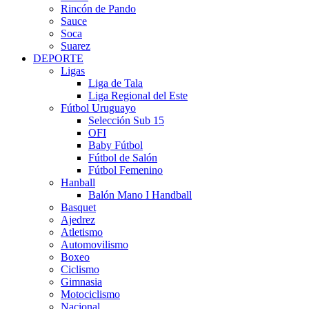
Rincón de Pando
Sauce
Soca
Suarez
DEPORTE
Ligas
Liga de Tala
Liga Regional del Este
Fútbol Uruguayo
Selección Sub 15
OFI
Baby Fútbol
Fútbol de Salón
Fútbol Femenino
Hanball
Balón Mano I Handball
Basquet
Ajedrez
Atletismo
Automovilismo
Boxeo
Ciclismo
Gimnasia
Motociclismo
Nacional