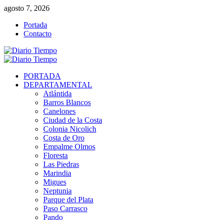
Saltar
agosto 7, 2026
al
Portada
contenido
Contacto
Menú
primario
PORTADA
DEPARTAMENTAL
Atlántida
Barros Blancos
Canelones
Ciudad de la Costa
Colonia Nicolich
Costa de Oro
Empalme Olmos
Floresta
Las Piedras
Marindia
Migues
Neptunia
Parque del Plata
Paso Carrasco
Pando