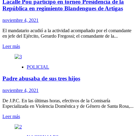
Lacalle Pou participó en torneo Presidencia de la
República en regimiento Blandengues de Artigas
noviembre 4, 2021
El mandatario acudió a la actividad acompañado por el comandante
en jefe del Ejército, Gerardo Fregossi; el comandante de la...
Leer
Leer más
más
sobre
Lacalle
POLICIAL
Pou
participó
Padre abusaba de sus tres hijos
en
torneo
Presidencia
noviembre 4, 2021
de
la
De J.P.C. En las últimas horas, efectivos de la Comisaría
República
Especializada en Violencia Doméstica y de Género de Santa Rosa,...
en
Leer
Leer más
regimiento
más
Blandengues
sobre
de
Padre
Artigas