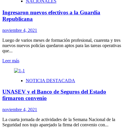
NACIONALES
abusaba
de
Ingresaron nuevos efectivos a la Guardia
sus
tres
Republicana
hijos
noviembre 4, 2021
Luego de varios meses de formación profesional, cuarenta y tres
nuevos nuevos policías quedaron aptos para las tareas operativas
que...
Leer
Leer más
más
sobre
Ingresaron
NOTICIA DESTACADA
nuevos
efectivos
UNASEV y el Banco de Seguros del Estado
a
la
firmaron convenio
Guardia
Republicana
noviembre 4, 2021
La cuarta jornada de actividades de la Semana Nacional de la
Seguridad nos trajo aparejado la firma del convenio con...