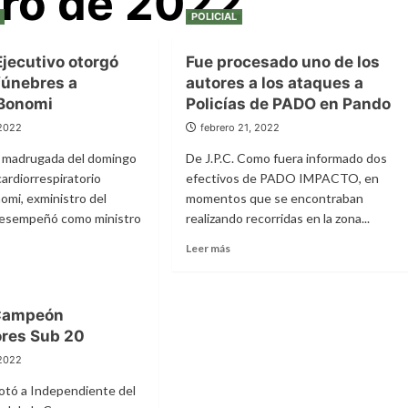
ero de 2022
POLICIAL
Ejecutivo otorgó
Fue procesado uno de los
fúnebres a
autores a los ataques a
Bonomi
Policías de PADO en Pando
 2022
febrero 21, 2022
la madrugada del domingo
De J.P.C. Como fuera informado dos
cardiorrespiratorio
efectivos de PADO IMPACTO, en
mi, exministro del
momentos que se encontraban
 desempeñó como ministro
realizando recorridas en la zona...
Leer
Leer más
más
sobre
Fue
e
 Campeón
procesado
uno
ores Sub 20
r
de
tivo
 2022
los
gó
autores
res
otó a Independiente del
a
bres