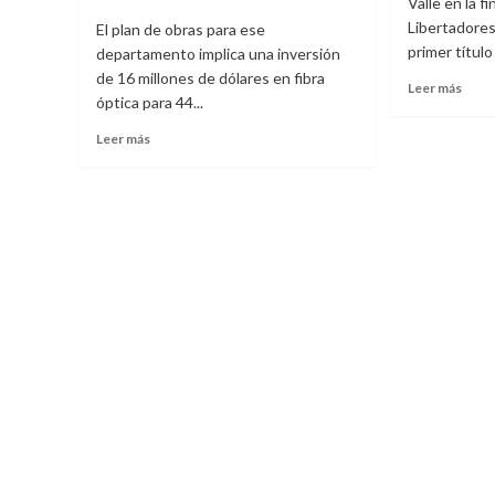
Valle en la f
a
Libertadores
El plan de obras para ese
Edua
primer título 
departamento implica una inversión
Bono
de 16 millones de dólares en fibra
Leer
Leer más
óptica para 44...
más
sobr
Leer
Leer más
Peña
más
Camp
sobre
Liber
Antel
Sub
invertirá
20
16
millones
de
dólares
en
fibra
óptica
para
Canelones
durante
2022