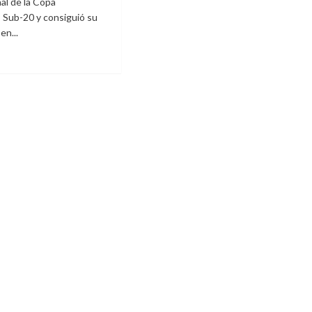
inal de la Copa
los
 Sub-20 y consiguió su
ataques
rdo
en...
a
mi
Policías
de
PADO
e
en
rol
Pando
eón
tadores