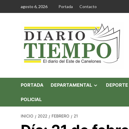
Saltar
agosto 6, 2026
Portada
Contacto
al
contenido
PORTADA
DEPARTAMENTAL
DEPORTE
POLICIAL
INICIO
2022
FEBRERO
21