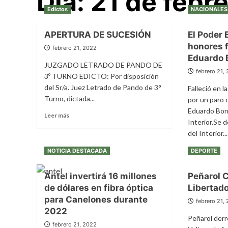
Día:
21 de febr
Edictos
NACIONALES
APERTURA DE SUCESIÓN
El Poder 
honores 
febrero 21, 2022
Eduardo 
JUZGADO LETRADO DE PANDO DE
febrero 21,
3º TURNO EDICTO: Por disposición
del Sr/a. Juez Letrado de Pando de 3°
Falleció en 
Turno, dictada...
por un paro 
Eduardo Bono
Leer
Leer más
Interior.Se
más
del Interior...
sobre
APERTURA
Leer
Leer más
NOTICIA DESTACADA
DEPORTE
DE
más
SUCESIÓN
sobr
Antel invertirá 16 millones
Peñarol
El
de dólares en fibra óptica
Libertad
Pode
Ejecu
para Canelones durante
febrero 21,
otor
2022
hono
Peñarol derr
febrero 21, 2022
fúne