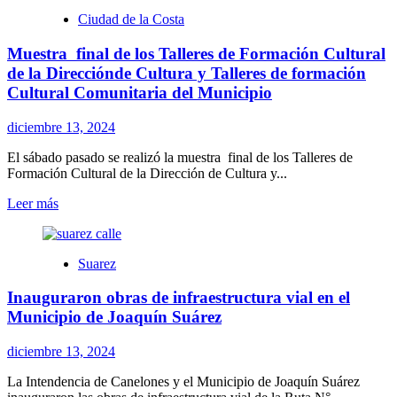
NUEVAS
Ciudad de la Costa
BRISAS
DESDE
Muestra final de los Talleres de Formación Cultural
EL
PLATA
de la Direcciónde Cultura y Talleres de formación
DEL
Cultural Comunitaria del Municipio
PROYECTO
ARAZATì
diciembre 13, 2024
(2)
El sábado pasado se realizó la muestra final de los Talleres de
Formación Cultural de la Dirección de Cultura y...
Leer
Leer más
más
sobre
Muestra
Suarez
final
de
Inauguraron obras de infraestructura vial en el
los
Talleres
Municipio de Joaquín Suárez
de
Formación
diciembre 13, 2024
Cultural
de
La Intendencia de Canelones y el Municipio de Joaquín Suárez
la