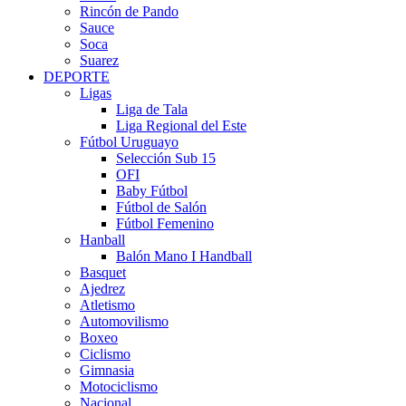
Rincón de Pando
Sauce
Soca
Suarez
DEPORTE
Ligas
Liga de Tala
Liga Regional del Este
Fútbol Uruguayo
Selección Sub 15
OFI
Baby Fútbol
Fútbol de Salón
Fútbol Femenino
Hanball
Balón Mano I Handball
Basquet
Ajedrez
Atletismo
Automovilismo
Boxeo
Ciclismo
Gimnasia
Motociclismo
Nacional