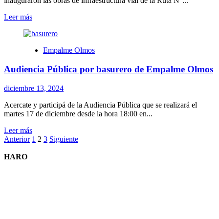
inauguraron las obras de infraestructura vial de la Ruta N°...
Direcciónde
Cultura
Leer
Leer más
y
más
Talleres
sobre
de
Inauguraron
Empalme Olmos
formación
obras
Cultural
de
Audiencia Pública por basurero de Empalme Olmos
Comunitaria
infraestructura
del
vial
Municipio
en
diciembre 13, 2024
el
Municipio
Acercate y participá de la Audiencia Pública que se realizará el
de
martes 17 de diciembre desde la hora 18:00 en...
Joaquín
Leer
Leer más
Suárez
Paginación
más
Anterior
1
2
3
Siguiente
sobre
de
Audiencia
HARO
entradas
Pública
por
basurero
de
Empalme
Olmos