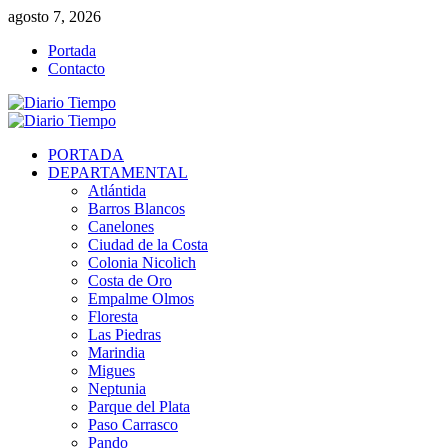
Saltar
agosto 7, 2026
al
Portada
contenido
Contacto
Menú
primario
PORTADA
DEPARTAMENTAL
Atlántida
Barros Blancos
Canelones
Ciudad de la Costa
Colonia Nicolich
Costa de Oro
Empalme Olmos
Floresta
Las Piedras
Marindia
Migues
Neptunia
Parque del Plata
Paso Carrasco
Pando