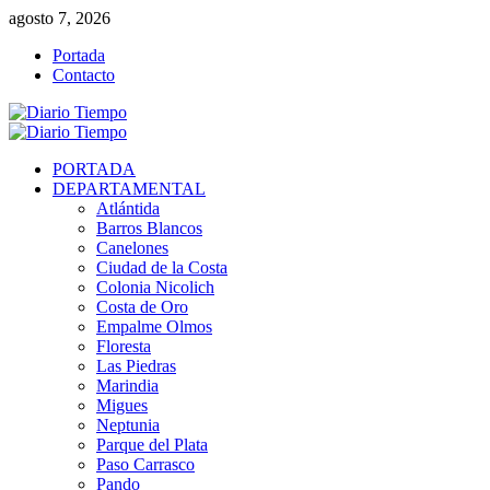
Saltar
agosto 7, 2026
al
Portada
contenido
Contacto
Menú
primario
PORTADA
DEPARTAMENTAL
Atlántida
Barros Blancos
Canelones
Ciudad de la Costa
Colonia Nicolich
Costa de Oro
Empalme Olmos
Floresta
Las Piedras
Marindia
Migues
Neptunia
Parque del Plata
Paso Carrasco
Pando