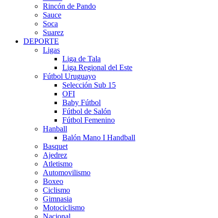
Rincón de Pando
Sauce
Soca
Suarez
DEPORTE
Ligas
Liga de Tala
Liga Regional del Este
Fútbol Uruguayo
Selección Sub 15
OFI
Baby Fútbol
Fútbol de Salón
Fútbol Femenino
Hanball
Balón Mano I Handball
Basquet
Ajedrez
Atletismo
Automovilismo
Boxeo
Ciclismo
Gimnasia
Motociclismo
Nacional