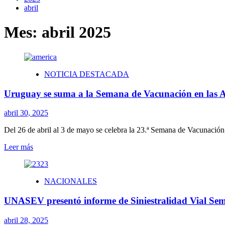
abril
Mes:
abril 2025
NOTICIA DESTACADA
Uruguay se suma a la Semana de Vacunación en las 
abril 30, 2025
Del 26 de abril al 3 de mayo se celebra la 23.ª Semana de Vacunación 
Leer
Leer más
más
sobre
Uruguay
NACIONALES
se
suma
UNASEV presentó informe de Siniestralidad Vial Se
a
la
Semana
abril 28, 2025