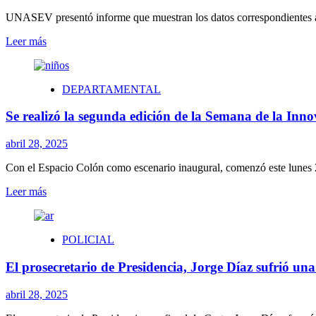
de
Vacunación
UNASEV presentó informe que muestran los datos correspondientes a la 
en
Leer
Leer más
las
más
Américas
sobre
UNASEV
DEPARTAMENTAL
presentó
informe
Se realizó la segunda edición de la Semana de la Inn
de
Siniestralidad
Vial
abril 28, 2025
Semana
de
Con el Espacio Colón como escenario inaugural, comenzó este lunes 2
Turismo
Leer
Leer más
2025
más
sobre
Se
POLICIAL
realizó
la
El prosecretario de Presidencia, Jorge Díaz sufrió 
segunda
edición
de
abril 28, 2025
la