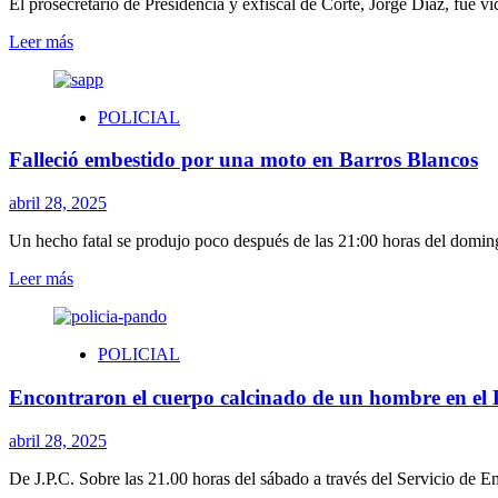
Semana
El prosecretario de Presidencia y exfiscal de Corte, Jorge Díaz, fue ví
de
Leer
Leer más
la
más
Innovación
sobre
de
El
Canelones
POLICIAL
prosecretario
de
Falleció embestido por una moto en Barros Blancos
Presidencia,
Jorge
Díaz
abril 28, 2025
sufrió
una
Un hecho fatal se produjo poco después de las 21:00 horas del domingo
rapiña
Leer
Leer más
a
más
mano
sobre
armada
Falleció
POLICIAL
embestido
por
Encontraron el cuerpo calcinado de un hombre en el
una
moto
en
abril 28, 2025
Barros
Blancos
De J.P.C. Sobre las 21.00 horas del sábado a través del Servicio de Eme