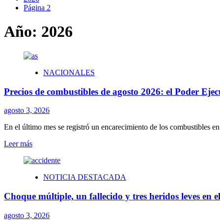
Página 2
Año:
2026
NACIONALES
Precios de combustibles de agosto 2026: el Poder Ejecu
agosto 3, 2026
En el último mes se registró un encarecimiento de los combustibles en 
Leer
Leer más
más
sobre
Precios
NOTICIA DESTACADA
de
combustibles
Choque múltiple, un fallecido y tres heridos leves en e
de
agosto
2026:
agosto 3, 2026