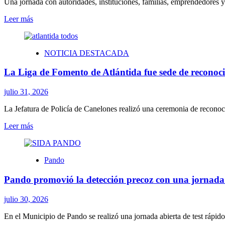
da
Una jornada con autoridades, instituciones, familias, emprendedores y ar
su
Leer
Leer más
puntapié
más
inicial
sobre
Parroquia
NOTICIA DESTACADA
Cristo
Obrero
La Liga de Fomento de Atlántida fue sede de reconoc
celebró
cinco
años
julio 31, 2026
de
su
La Jefatura de Policía de Canelones realizó una ceremonia de reconoci
incorporación
Leer
Leer más
a
más
la
sobre
Lista
La
del
Pando
Liga
Patrimonio
de
Mundial
Pando promovió la detección precoz con una jornada gr
Fomento
de
de
la
Atlántida
julio 30, 2026
Unesco
fue
sede
En el Municipio de Pando se realizó una jornada abierta de test rápidos
de