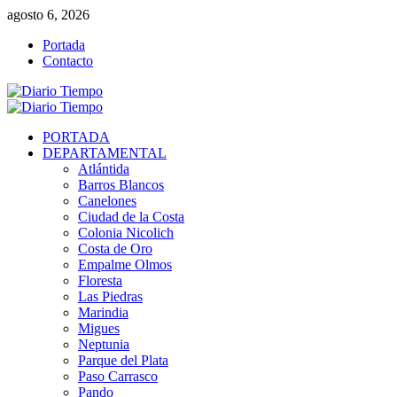
Saltar
agosto 6, 2026
al
Portada
contenido
Contacto
Menú
primario
PORTADA
DEPARTAMENTAL
Atlántida
Barros Blancos
Canelones
Ciudad de la Costa
Colonia Nicolich
Costa de Oro
Empalme Olmos
Floresta
Las Piedras
Marindia
Migues
Neptunia
Parque del Plata
Paso Carrasco
Pando