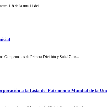
etro 118 de la ruta 11 del...
nicial
 los Campeonatos de Primera División y Sub-17, en...
orporación a la Lista del Patrimonio Mundial de la Un