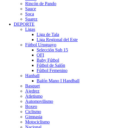
Rincón de Pando
Sauce
Soca
Suarez
DEPORTE
Ligas
Liga de Tala
Liga Regional del Este
Fútbol Uruguayo
Selección Sub 15
OFI
Baby Fútbol
Fútbol de Salón
Fútbol Femenino
Hanball
Balón Mano I Handball
Basquet
Ajedrez
Atletismo
Automovilismo
Boxeo
Ciclismo
Gimnasia
Motociclismo
Nacional