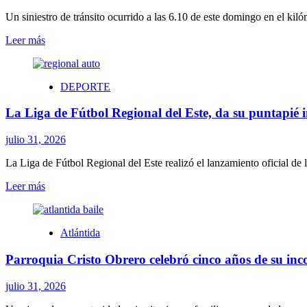
el
Poder
Un siniestro de tránsito ocurrido a las 6.10 de este domingo en el kilóm
Ejecutivo
Leer
Leer más
mantiene
más
los
sobre
precios
Choque
y
DEPORTE
múltiple,
su
un
estrategia
La Liga de Fútbol Regional del Este, da su puntapié i
fallecido
de
y
amortiguación
tres
julio 31, 2026
frente
heridos
a
leves
La Liga de Fútbol Regional del Este realizó el lanzamiento oficial de
la
en
volatilidad
Leer
Leer más
el
internacional
más
kilómetro
sobre
118
La
de
Atlántida
Liga
la
de
ruta
Parroquia Cristo Obrero celebró cinco años de su inc
Fútbol
11
Regional
del
julio 31, 2026
Este,