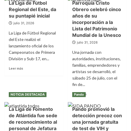
La Liga de Fútbol
Parroquia Cristo
Regional del Este, da
Obrero celebró cinco
su puntapié inicial
años de su
incorporación a la
julio 31, 2026
Lista del Patrimonio
La Liga de Fútbol Regional
Mundial de la Unesco
del Este realizó el
julio 31, 2026
lanzamiento oficial de los
Campeonatos de Primera
Una jornada con
División y Sub-17, en...
autoridades, instituciones,
familias, emprendedores y
Leer
Leer más
artistas se desarrolló, el
más
sábado 25 de julio, con el
sobre
La
fin de...
Liga
Leer
Leer más
NOTICIA DESTACADA
Pando
de
más
Fútbol
sobre
Regional
La Liga de Fomento
Pando promovió la
Parroquia
del
de Atlántida fue sede
detección precoz con
Cristo
Este,
Obrero
de reconocimiento al
una jornada gratuita
da
celebró
personal de Jefatura
de test de VIH y
su