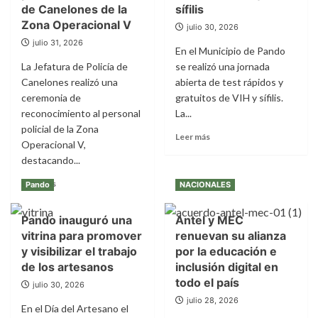
cinco
de Canelones de la
puntapié
sífilis
años
inicial
Zona Operacional V
julio 30, 2026
de
julio 31, 2026
su
En el Municipio de Pando
incorporación
La Jefatura de Policía de
se realizó una jornada
a
Canelones realizó una
abierta de test rápidos y
la
ceremonia de
gratuitos de VIH y sífilis.
Lista
del
reconocimiento al personal
La...
Patrimonio
policial de la Zona
Leer
Leer más
Mundial
Operacional V,
más
de
destacando...
sobre
la
Pando
Unesco
Leer
Leer más
Pando
NACIONALES
promovió
más
la
sobre
detección
Pando inauguró una
Antel y MEC
La
precoz
vitrina para promover
renuevan su alianza
Liga
con
de
y visibilizar el trabajo
por la educación e
una
Fomento
de los artesanos
inclusión digital en
jornada
de
todo el país
gratuita
julio 30, 2026
Atlántida
de
julio 28, 2026
fue
En el Día del Artesano el
test
sede