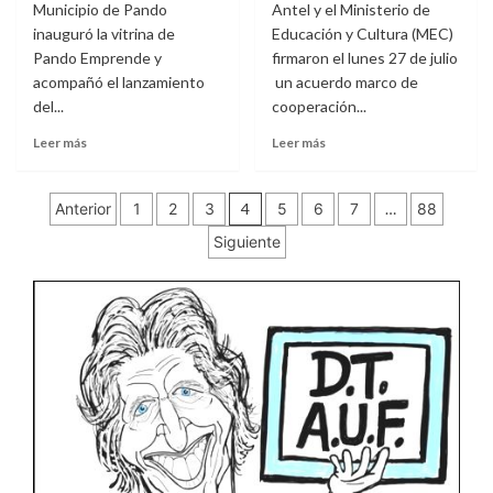
Municipio de Pando
Antel y el Ministerio de
de
de
VIH
inauguró la vitrina de
Educación y Cultura (MEC)
reconocimiento
y
Pando Emprende y
firmaron el lunes 27 de julio
al
sífilis
acompañó el lanzamiento
personal
un acuerdo marco de
de
del...
cooperación...
Jefatura
Leer
Leer
Leer más
Leer más
de
más
más
Canelones
sobre
sobre
de
Paginación
Pando
Antel
la
Anterior
1
2
3
4
5
6
7
…
88
inauguró
y
Zona
de
Siguiente
una
MEC
Operacional
vitrina
renuevan
V
entradas
para
su
promover
alianza
y
por
visibilizar
la educación
el
e
trabajo
inclusión
de
digital
los
en
artesanos
todo
el