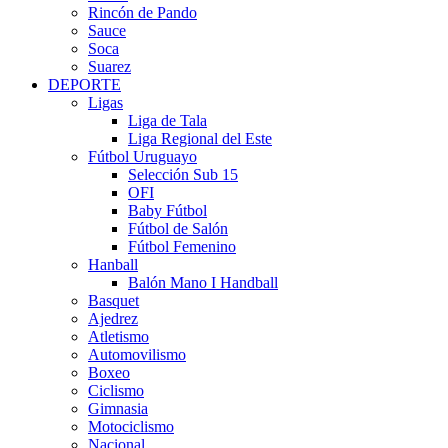
Rincón de Pando
Sauce
Soca
Suarez
DEPORTE
Ligas
Liga de Tala
Liga Regional del Este
Fútbol Uruguayo
Selección Sub 15
OFI
Baby Fútbol
Fútbol de Salón
Fútbol Femenino
Hanball
Balón Mano I Handball
Basquet
Ajedrez
Atletismo
Automovilismo
Boxeo
Ciclismo
Gimnasia
Motociclismo
Nacional