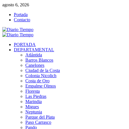
Saltar
agosto 6, 2026
al
Portada
contenido
Contacto
Menú
primario
PORTADA
DEPARTAMENTAL
Atlántida
Barros Blancos
Canelones
Ciudad de la Costa
Colonia Nicolich
Costa de Oro
Empalme Olmos
Floresta
Las Piedras
Marindia
Migues
Neptunia
Parque del Plata
Paso Carrasco
Pando