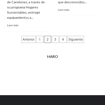
de Canelones, a través de
Fortín
que desconocidos...
su programa Hogares
Leer
Leer más
Sustentables, entregó
más
equipamientos a...
sobre
Desconocidos
Leer
Leer más
ingresaron
más
a
sobre
una
Paginación
Hogares
Anterior
1
2
3
4
Siguiente
casa
Sustentables,
de
y
entregó
se
equipamientos
entradas
llevaron
a
HARO
un
800
televisor
familias