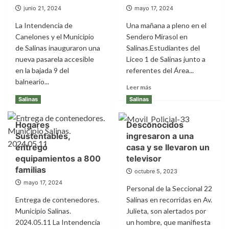
Salinas
Sendero
junio 21, 2024
mayo 17, 2024
norte
de
y
los
La Intendencia de
Una mañana a pleno en el
262
Cisnes,
Canelones y el Municipio
Sendero Mirasol en
en
Municipio
de Salinas inauguraron una
Salinas.Estudiantes del
Remanso
de
nueva pasarela accesible
Liceo 1 de Salinas junto a
de
Salinas
en la bajada 9 del
Neptunia
referentes del Área...
balneario...
Leer
Leer más
más
Leer
Leer más
Salinas
Salinas
sobre
más
Estudiantes
sobre
Hogares
Desconocidos
del
Inauguraron
liceo
Sustentables,
ingresaron a una
nueva
1
pasarela
entregó
casa y se llevaron un
Salinas
accesible
equipamientos a 800
televisor
realizaron
en
familias
octubre 5, 2023
una
la
mayo 17, 2024
jornada
bajada
Personal de la Seccional 22
de
9
Entrega de contenedores.
Salinas en recorridas en Av.
restauración
del
Municipio Salinas.
Julieta, son alertados por
dunar
balneario
2024.05.11 La Intendencia
un hombre, que manifiesta
El