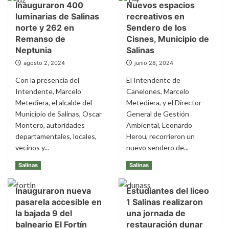
Inauguraron 400
Nuevos espacios
luminarias de Salinas
recreativos en
norte y 262 en
Sendero de los
Remanso de
Cisnes, Municipio de
Neptunia
Salinas
agosto 2, 2024
junio 28, 2024
Con la presencia del
El Intendente de
Intendente, Marcelo
Canelones, Marcelo
Metediera, el alcalde del
Metediera, y el Director
Municipio de Salinas, Oscar
General de Gestión
Montero, autoridades
Ambiental, Leonardo
departamentales, locales,
Herou, recorrieron un
vecinos y...
nuevo sendero de...
Leer
Leer
Leer más
Leer más
Salinas
Salinas
más
más
sobre
sobre
Inauguraron nueva
Estudiantes del liceo
Inauguraron
Nuevos
pasarela accesible en
1 Salinas realizaron
400
espacios
luminarias
recreativos
la bajada 9 del
una jornada de
de
en
balneario El Fortín
restauración dunar