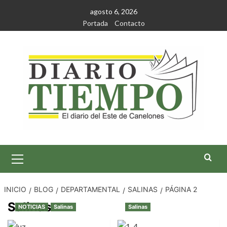
Saltar
agosto 6, 2026
al
Portada
Contacto
contenido
Menú
primario
INICIO
BLOG
DEPARTAMENTAL
SALINAS
PÁGINA 2
Salinas
NOTICIAS
Salinas
Salinas