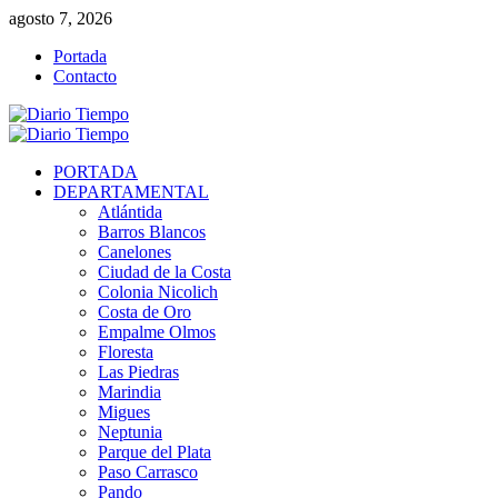
Saltar
agosto 7, 2026
al
Portada
contenido
Contacto
Menú
primario
PORTADA
DEPARTAMENTAL
Atlántida
Barros Blancos
Canelones
Ciudad de la Costa
Colonia Nicolich
Costa de Oro
Empalme Olmos
Floresta
Las Piedras
Marindia
Migues
Neptunia
Parque del Plata
Paso Carrasco
Pando