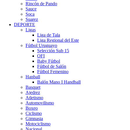
Rincón de Pando
Sauce
Soca
Suarez
DEPORTE
Ligas
Liga de Tala
Liga Regional del Este
Fútbol Uruguayo
Selección Sub 15
OFI
Baby Fútbol
Fútbol de Salón
Fútbol Femenino
Hanball
Balón Mano I Handball
Basquet
Ajedrez
Atletismo
Automovilismo
Boxeo
Ciclismo
Gimnasia
Motociclismo
Nacional