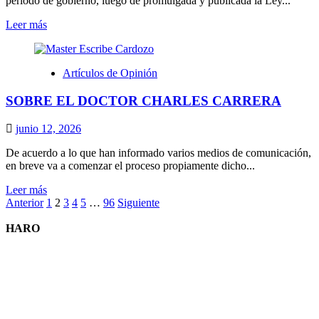
período de gobierno, luego de promulgada y publicada la Ley...
Leer
Leer más
más
sobre
REACCIONES
Artículos de Opinión
ANTE
RENDICION
SOBRE EL DOCTOR CHARLES CARRERA
DE
CUENTAS
COSTO
junio 12, 2026
CERO
De acuerdo a lo que han informado varios medios de comunicación,
en breve va a comenzar el proceso propiamente dicho...
Leer
Leer más
Paginación
más
Anterior
1
2
3
4
5
…
96
Siguiente
sobre
de
SOBRE
HARO
entradas
EL
DOCTOR
CHARLES
CARRERA