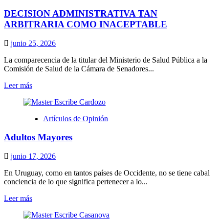
VA
DECISION ADMINISTRATIVA TAN
POR
BARRIO
ARBITRARIA COMO INACEPTABLE
Y
LA
junio 25, 2026
ESTIGMATIZACIÓN
TAMBIÉN
La comparecencia de la titular del Ministerio de Salud Pública a la
Comisión de Salud de la Cámara de Senadores...
Leer
Leer más
más
sobre
DECISION
Artículos de Opinión
ADMINISTRATIVA
TAN
Adultos Mayores
ARBITRARIA
COMO
INACEPTABLE
junio 17, 2026
En Uruguay, como en tantos países de Occidente, no se tiene cabal
conciencia de lo que significa pertenecer a lo...
Leer
Leer más
más
sobre