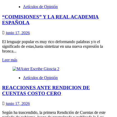
Adultos
Artículos de Opinión
Mayores
“COIMISIONES” Y LA REAL ACADEMIA
ESPAÑOLA
junio 17, 2026
El lenguaje popular es muy rico deformando palabras y/o el
significado de estas,hasta sintetizar en una nueva expresión la
bronca...
Leer
Leer más
más
sobre
“COIMISIONES”
Artículos de Opinión
Y
LA
REACCIONES ANTE RENDICION DE
REAL
ACADEMIA
CUENTAS COSTO CERO
ESPAÑOLA
junio 17, 2026
Según ha trascendido, la primera Rendición de Cuentas de este