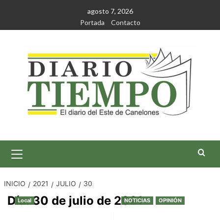
Saltar
agosto 7, 2026
al
Portada
Contacto
contenido
Menú
primario
INICIO
2021
JULIO
30
Día:
30 de julio de 2021
Local
NOTICIAS
OPINIÓN