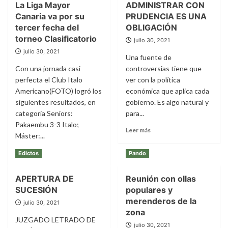
La Liga Mayor
ADMINISTRAR CON
Canaria va por su
PRUDENCIA ES UNA
tercer fecha del
OBLIGACIÓN
torneo Clasificatorio
julio 30, 2021
julio 30, 2021
Una fuente de
Con una jornada casi
controversias tiene que
perfecta el Club Italo
ver con la política
Americano(FOTO) logró los
económica que aplica cada
siguientes resultados, en
gobierno. Es algo natural y
categoria Seniors:
para...
Pakaembu 3-3 Italo;
Leer
Leer más
Máster:...
más
sobre
Leer
Leer más
Edictos
Pando
ADMINISTRAR
más
CON
sobre
PRUDENCIA
APERTURA DE
Reunión con ollas
La
ES
SUCESIÓN
populares y
Liga
UNA
Mayor
merenderos de la
julio 30, 2021
OBLIGACIÓN
Canaria
zona
va
JUZGADO LETRADO DE
julio 30, 2021