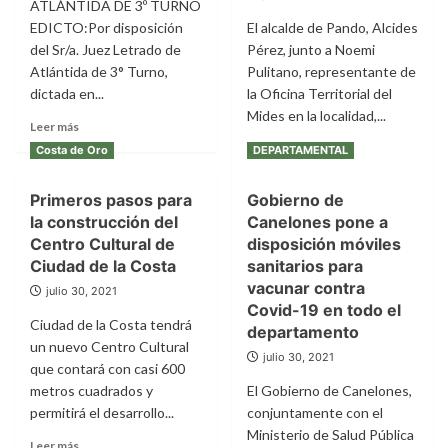
por
ATLÁNTIDA DE 3º TURNO
su
EDICTO:Por disposición
El alcalde de Pando, Alcides
tercer
del Sr/a. Juez Letrado de
Pérez, junto a Noemi
fecha
Atlántida de 3° Turno,
Pulitano, representante de
del
dictada en...
la Oficina Territorial del
torneo
Clasificatorio
Mides en la localidad,...
Leer
Leer más
más
Leer
Leer más
Costa de Oro
DEPARTAMENTAL
sobre
más
APERTURA
sobre
Primeros pasos para
Gobierno de
DE
Reunión
SUCESIÓN
la construcción del
Canelones pone a
con
ollas
Centro Cultural de
disposición móviles
populares
Ciudad de la Costa
sanitarios para
y
vacunar contra
julio 30, 2021
merenderos
Covid-19 en todo el
de
Ciudad de la Costa tendrá
departamento
la
un nuevo Centro Cultural
zona
julio 30, 2021
que contará con casi 600
metros cuadrados y
El Gobierno de Canelones,
permitirá el desarrollo...
conjuntamente con el
Ministerio de Salud Pública
Leer
Leer más