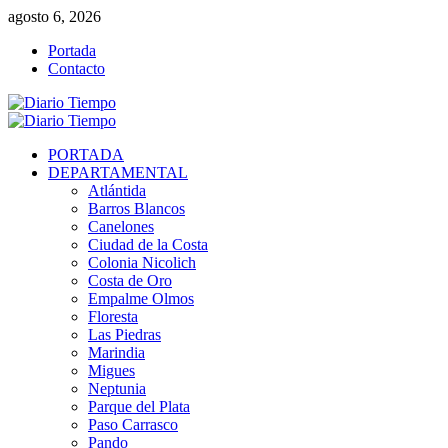
Saltar
agosto 6, 2026
al
Portada
contenido
Contacto
Menú
primario
PORTADA
DEPARTAMENTAL
Atlántida
Barros Blancos
Canelones
Ciudad de la Costa
Colonia Nicolich
Costa de Oro
Empalme Olmos
Floresta
Las Piedras
Marindia
Migues
Neptunia
Parque del Plata
Paso Carrasco
Pando