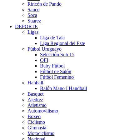
Rincón de Pando
Sauce
Soca
Suarez
DEPORTE
Ligas
Liga de Tala
Liga Regional del Este
Fútbol Uruguayo
Selección Sub 15
OFI
Baby Fútbol
Fútbol de Salón
Fútbol Femenino
Hanball
Balón Mano I Handball
Basquet
Ajedrez
Atletismo
Automovilismo
Boxeo
Ciclismo
Gimnasia
Motociclismo
Nacional