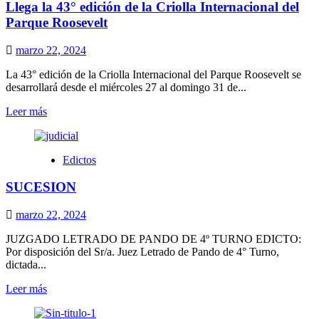
Llega la 43° edición de la Criolla Internacional del
de
Soca
Parque Roosevelt
realizó
el lanzamiento
marzo 22, 2024
de
la
La 43° edición de la Criolla Internacional del Parque Roosevelt se
temporada
desarrollará desde el miércoles 27 al domingo 31 de...
2024
Leer
Leer más
más
sobre
Llega
Edictos
la
43°
SUCESION
edición
de
la
marzo 22, 2024
Criolla
Internacional
JUZGADO LETRADO DE PANDO DE 4º TURNO EDICTO:
del
Por disposición del Sr/a. Juez Letrado de Pando de 4° Turno,
Parque
dictada...
Roosevelt
Leer
Leer más
más
sobre