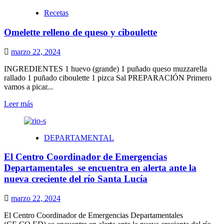
SUCESION
Recetas
Omelette relleno de queso y ciboulette
marzo 22, 2024
INGREDIENTES 1 huevo (grande) 1 puñado queso muzzarella
rallado 1 puñado ciboulette 1 pizca Sal PREPARACIÓN Primero
vamos a picar...
Leer
Leer más
más
sobre
Omelette
DEPARTAMENTAL
relleno
de
El Centro Coordinador de Emergencias
queso
y
Departamentales se encuentra en alerta ante la
ciboulette
nueva creciente del río Santa Lucía
marzo 22, 2024
El Centro Coordinador de Emergencias Departamentales