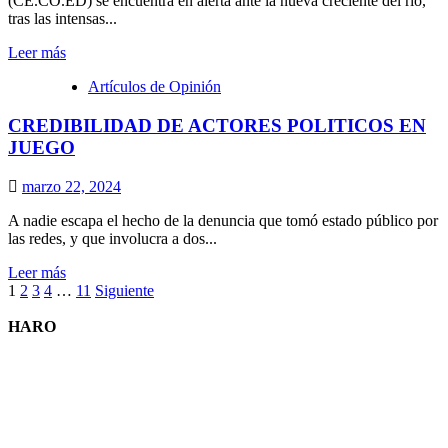
(CE.CO.ED) se encuentra en alerta ante la nueva creciente del río,
tras las intensas...
Leer
Leer más
más
Artículos de Opinión
sobre
El
CREDIBILIDAD DE ACTORES POLITICOS EN
Centro
Coordinador
JUEGO
de
Emergencias
marzo 22, 2024
Departamentales
se encuentra
A nadie escapa el hecho de la denuncia que tomó estado público por
en
las redes, y que involucra a dos...
alerta
ante
Leer
Leer más
la
Paginación
más
1
2
3
4
…
11
Siguiente
nueva
sobre
de
creciente
CREDIBILIDAD
HARO
del
entradas
DE
río
ACTORES
Santa
POLITICOS
Lucía
EN
JUEGO