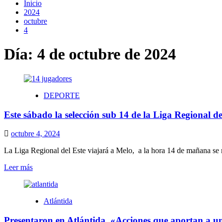
Inicio
2024
octubre
4
Día:
4 de octubre de 2024
DEPORTE
Este sábado la selección sub 14 de la Liga Regional de
octubre 4, 2024
La Liga Regional del Este viajará a Melo, a la hora 14 de mañana se m
Leer
Leer más
más
sobre
Este
Atlántida
sábado
la
Presentaron en Atlántida, «Acciones que aportan a un
selección