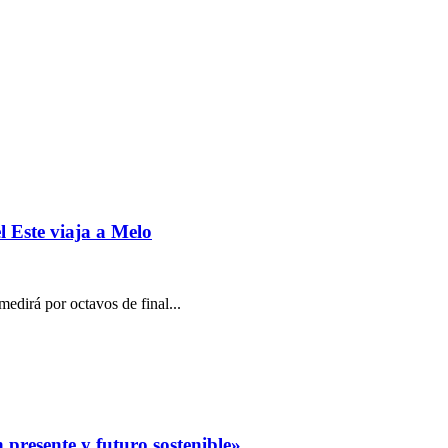
l Este viaja a Melo
edirá por octavos de final...
 presente y futuro sostenible»