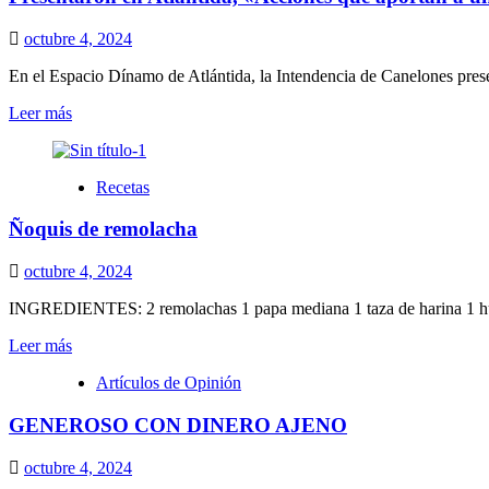
sub
14
octubre 4, 2024
de
la
En el Espacio Dínamo de Atlántida, la Intendencia de Canelones prese
Liga
Leer
Leer más
Regional
más
del
sobre
Este
Presentaron
viaja
Recetas
en
a
Atlántida,
Melo
Ñoquis de remolacha
«Acciones
que
aportan
octubre 4, 2024
a
un
INGREDIENTES: 2 remolachas 1 papa mediana 1 taza de harina 1 huev
presente
Leer
Leer más
y
más
futuro
Artículos de Opinión
sobre
sostenible»
Ñoquis
GENEROSO CON DINERO AJENO
de
remolacha
octubre 4, 2024