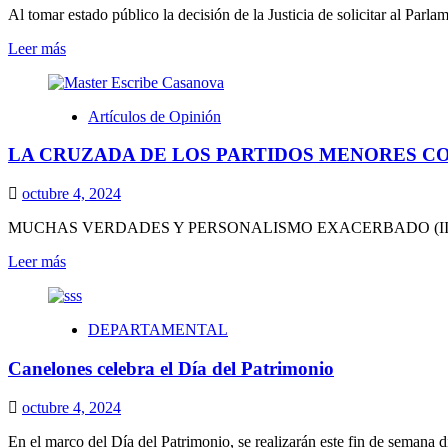
Al tomar estado público la decisión de la Justicia de solicitar al Parla
Leer
Leer más
más
sobre
GENEROSO
Artículos de Opinión
CON
DINERO
LA CRUZADA DE LOS PARTIDOS MENORES C
AJENO
octubre 4, 2024
MUCHAS VERDADES Y PERSONALISMO EXACERBADO (II) El análisis
Leer
Leer más
más
sobre
LA
DEPARTAMENTAL
CRUZADA
DE
Canelones celebra el Día del Patrimonio
LOS
PARTIDOS
MENORES
octubre 4, 2024
CON
En el marco del Día del Patrimonio, se realizarán este fin de semana di