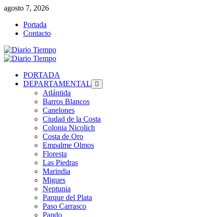
Saltar
agosto 7, 2026
al
Portada
contenido
Contacto
Menú
primario
PORTADA
DEPARTAMENTAL
Atlántida
Barros Blancos
Canelones
Ciudad de la Costa
Colonia Nicolich
Costa de Oro
Empalme Olmos
Floresta
Las Piedras
Marindia
Migues
Neptunia
Parque del Plata
Paso Carrasco
Pando