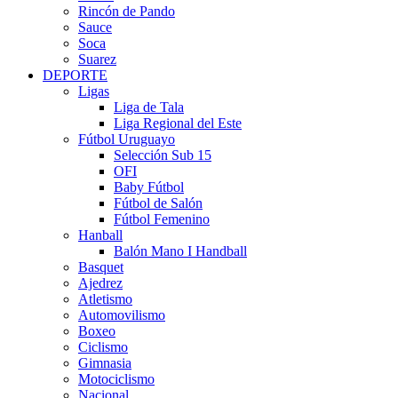
Rincón de Pando
Sauce
Soca
Suarez
DEPORTE
Ligas
Liga de Tala
Liga Regional del Este
Fútbol Uruguayo
Selección Sub 15
OFI
Baby Fútbol
Fútbol de Salón
Fútbol Femenino
Hanball
Balón Mano I Handball
Basquet
Ajedrez
Atletismo
Automovilismo
Boxeo
Ciclismo
Gimnasia
Motociclismo
Nacional