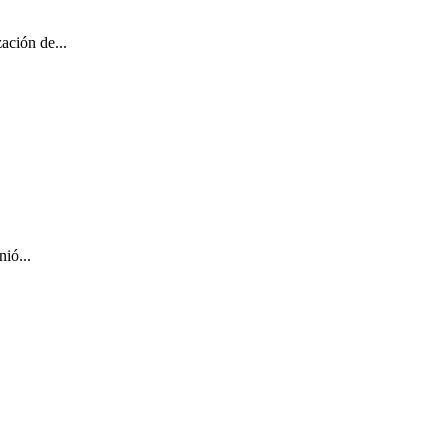
ación de...
ió...