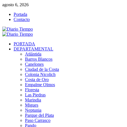
Saltar
agosto 6, 2026
al
Portada
contenido
Contacto
Menú
primario
PORTADA
DEPARTAMENTAL
Atlántida
Barros Blancos
Canelones
Ciudad de la Costa
Colonia Nicolich
Costa de Oro
Empalme Olmos
Floresta
Las Piedras
Marindia
Migues
Neptunia
Parque del Plata
Paso Carrasco
Pando