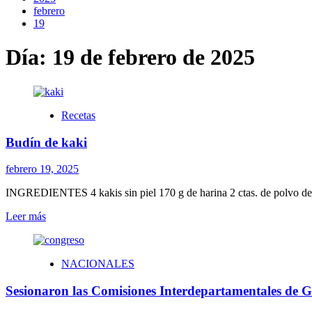
febrero
19
Día:
19 de febrero de 2025
Recetas
Budín de kaki
febrero 19, 2025
INGREDIENTES 4 kakis sin piel 170 g de harina 2 ctas. de polvo de 
Leer
Leer más
más
sobre
Budín
NACIONALES
de
kaki
Sesionaron las Comisiones Interdepartamentales de 