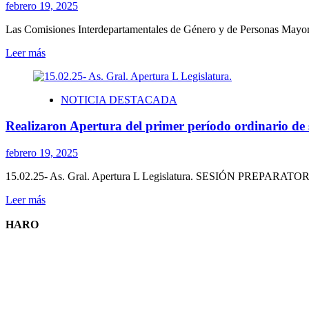
febrero 19, 2025
Las Comisiones Interdepartamentales de Género y de Personas Mayores
Leer
Leer más
más
sobre
Sesionaron
NOTICIA DESTACADA
las
Comisiones
Realizaron Apertura del primer período ordinario de s
Interdepartamentales
de
Género
febrero 19, 2025
y
Personas
15.02.25- As. Gral. Apertura L Legislatura. SESIÓN PREPARATORIA M
Mayores
Leer
Leer más
más
sobre
HARO
Realizaron
Apertura
del
primer
período
ordinario