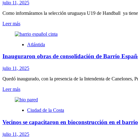
torneo
julio 11, 2025
Clausura
y
Como informáramos la selección uruguaya U19 de Handball ya tiene a
Tabla
Leer
Leer más
Anual
más
sobre
El
Atlántida
pandense
Ignacio
Inauguraron obras de consolidación de Barrio Españ
López
también
en
julio 11, 2025
mundial
de
Quedó inaugurado, con la presencia de la Intendenta de Canelones, Pro
Egipto
Leer
Leer más
con
más
la
sobre
selección
Inauguraron
U19
Ciudad de la Costa
obras
de
Vecinos se capacitaron en bioconstrucción en el bar
consolidación
de
Barrio
julio 11, 2025