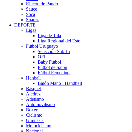
Rincón de Pando
Sauce
Soca
Suarez
DEPORTE
Ligas
Liga de Tala
Liga Regional del Este
Fútbol Uruguayo
Selección Sub 15
OFI
Baby Fútbol
Fútbol de Salón
Fútbol Femenino
Hanball
Balón Mano I Handball
Basquet
Ajedrez
Atletismo
Automovilismo
Boxeo
Ciclismo
Gimnasia
Motociclismo
Nacional