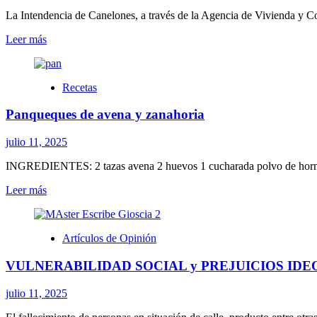
Español
y
La Intendencia de Canelones, a través de la Agencia de Vivienda y Co
pavimentación
Leer
Leer más
de
más
Camino
sobre
Viejo
Vecinos
Recetas
se
capacitaron
Panqueques de avena y zanahoria
en
bioconstrucción
en
julio 11, 2025
el
barrio
INGREDIENTES: 2 tazas avena 2 huevos 1 cucharada polvo de hornear 
Nueva
Leer
Leer más
Esperanza
más
de
sobre
Solymar
Panqueques
Artículos de Opinión
de
avena
VULNERABILIDAD SOCIAL y PREJUICIOS ID
y
zanahoria
julio 11, 2025