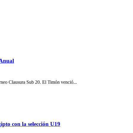
 Anual
orneo Clausura Sub 20. El Timón venció...
pto con la selección U19