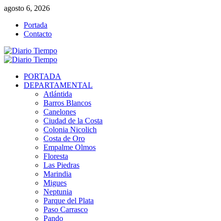
Saltar
agosto 6, 2026
al
Portada
contenido
Contacto
Menú
primario
PORTADA
DEPARTAMENTAL
Atlántida
Barros Blancos
Canelones
Ciudad de la Costa
Colonia Nicolich
Costa de Oro
Empalme Olmos
Floresta
Las Piedras
Marindia
Migues
Neptunia
Parque del Plata
Paso Carrasco
Pando