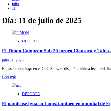
julio
11
Día:
11 de julio de 2025
DEPORTE
El Timón Campeón Sub 20 torneo Clausura y Tabla
julio 11, 2025
El pasado domingo en el Club Solis, se disputó la última fecha del T
Leer
Leer más
más
sobre
El
DEPORTE
Timón
Campeón
El pandense Ignacio López también en mundial de Egi
Sub
20