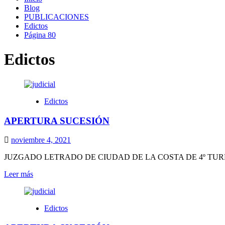
Blog
PUBLICACIONES
Edictos
Página 80
Edictos
Edictos
APERTURA SUCESIÓN
noviembre 4, 2021
JUZGADO LETRADO DE CIUDAD DE LA COSTA DE 4º TURNO EDICTO
Leer
Leer más
más
sobre
APERTURA
Edictos
SUCESIÓN