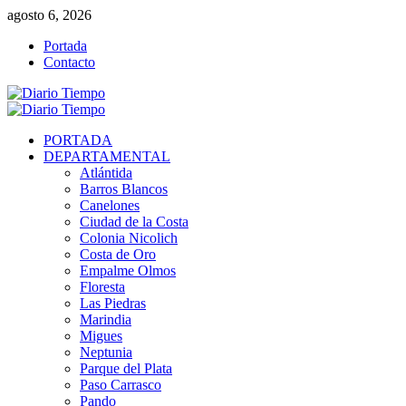
Saltar
agosto 6, 2026
al
Portada
contenido
Contacto
Menú
primario
PORTADA
DEPARTAMENTAL
Atlántida
Barros Blancos
Canelones
Ciudad de la Costa
Colonia Nicolich
Costa de Oro
Empalme Olmos
Floresta
Las Piedras
Marindia
Migues
Neptunia
Parque del Plata
Paso Carrasco
Pando