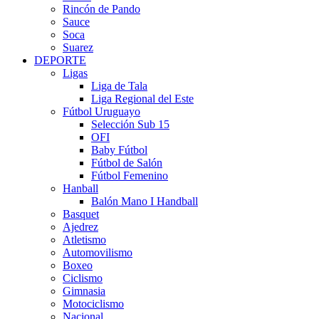
Rincón de Pando
Sauce
Soca
Suarez
DEPORTE
Ligas
Liga de Tala
Liga Regional del Este
Fútbol Uruguayo
Selección Sub 15
OFI
Baby Fútbol
Fútbol de Salón
Fútbol Femenino
Hanball
Balón Mano I Handball
Basquet
Ajedrez
Atletismo
Automovilismo
Boxeo
Ciclismo
Gimnasia
Motociclismo
Nacional