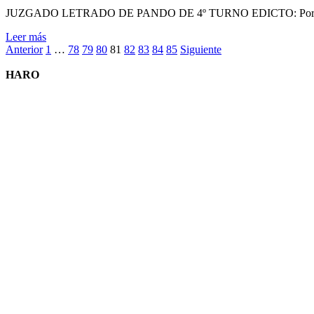
JUZGADO LETRADO DE PANDO DE 4º TURNO EDICTO: Por disposició
Leer
Leer más
Paginación
más
Anterior
1
…
78
79
80
81
82
83
84
85
Siguiente
sobre
de
APERTURA
HARO
entradas
DE
SUCESIÓN