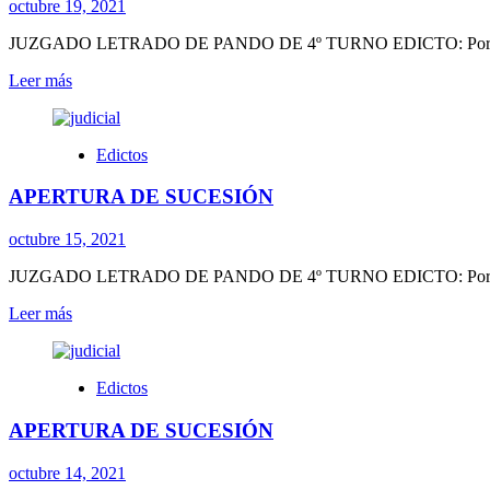
octubre 19, 2021
JUZGADO LETRADO DE PANDO DE 4º TURNO EDICTO: Por disposició
Leer
Leer más
más
sobre
APERTURA
Edictos
DE
SUCESIÓN
APERTURA DE SUCESIÓN
octubre 15, 2021
JUZGADO LETRADO DE PANDO DE 4º TURNO EDICTO: Por disposició
Leer
Leer más
más
sobre
APERTURA
Edictos
DE
SUCESIÓN
APERTURA DE SUCESIÓN
octubre 14, 2021