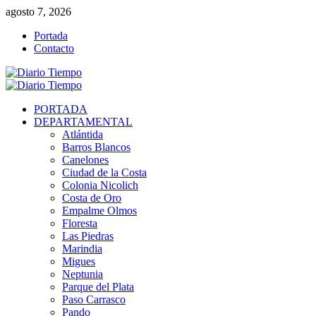
Saltar
agosto 7, 2026
al
Portada
contenido
Contacto
Menú
primario
PORTADA
DEPARTAMENTAL
Atlántida
Barros Blancos
Canelones
Ciudad de la Costa
Colonia Nicolich
Costa de Oro
Empalme Olmos
Floresta
Las Piedras
Marindia
Migues
Neptunia
Parque del Plata
Paso Carrasco
Pando