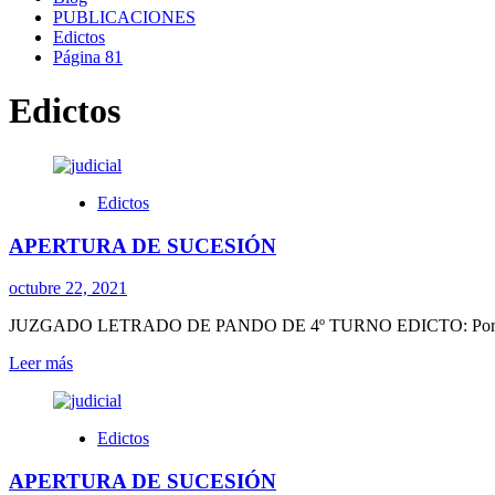
PUBLICACIONES
Edictos
Página 81
Edictos
Edictos
APERTURA DE SUCESIÓN
octubre 22, 2021
JUZGADO LETRADO DE PANDO DE 4º TURNO EDICTO: Por disposició
Leer
Leer más
más
sobre
APERTURA
Edictos
DE
SUCESIÓN
APERTURA DE SUCESIÓN