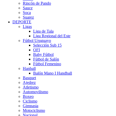
Rincón de Pando
Sauce
Soca
Suarez
DEPORTE
Ligas
Liga de Tala
Liga Regional del Este
Fútbol Uruguayo
Selección Sub 15
OFI
Baby Fútbol
Fútbol de Salón
Fútbol Femenino
Hanball
Balón Mano I Handball
Basquet
Ajedrez
Atletismo
Automovilismo
Boxeo
Ciclismo
Gimnasia
Motociclismo
Nacional