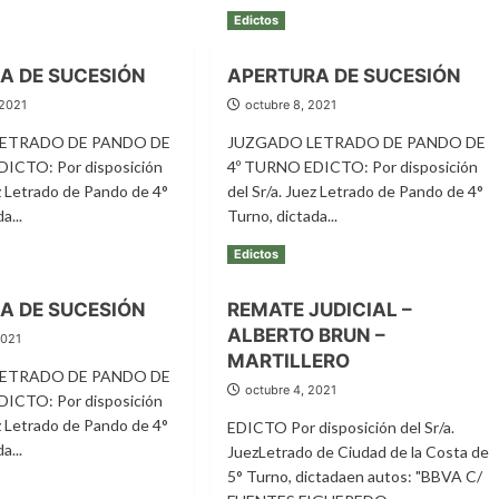
Edictos
A DE SUCESIÓN
APERTURA DE SUCESIÓN
 2021
octubre 8, 2021
ETRADO DE PANDO DE
JUZGADO LETRADO DE PANDO DE
ICTO: Por disposición
4º TURNO EDICTO: Por disposición
ez Letrado de Pando de 4°
del Sr/a. Juez Letrado de Pando de 4°
a...
Turno, dictada...
Leer
Leer más
Edictos
más
e
sobre
A DE SUCESIÓN
REMATE JUDICIAL –
RTURA
APERTURA
ALBERTO BRUN –
DE
2021
SIÓN
SUCESIÓN
MARTILLERO
ETRADO DE PANDO DE
octubre 4, 2021
ICTO: Por disposición
ez Letrado de Pando de 4°
EDICTO Por disposición del Sr/a.
a...
JuezLetrado de Ciudad de la Costa de
5° Turno, dictadaen autos: "BBVA C/