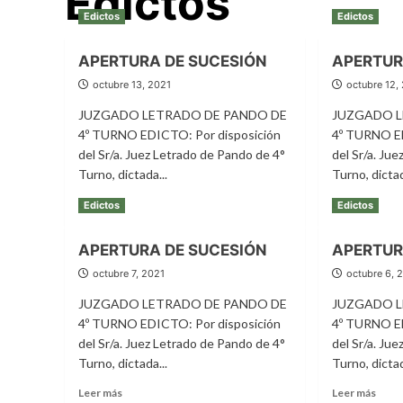
Edictos
Edictos
Edictos
APERTURA DE SUCESIÓN
APERTUR
octubre 13, 2021
octubre 12,
JUZGADO LETRADO DE PANDO DE
JUZGADO L
4º TURNO EDICTO: Por disposición
4º TURNO ED
del Sr/a. Juez Letrado de Pando de 4°
del Sr/a. Ju
Turno, dictada...
Turno, dictad
Leer
Leer
Leer más
Leer más
Edictos
Edictos
más
más
sobre
sobr
APERTURA DE SUCESIÓN
APERTUR
APERTURA
APE
DE
DE
octubre 7, 2021
octubre 6, 
SUCESIÓN
SUCE
JUZGADO LETRADO DE PANDO DE
JUZGADO L
4º TURNO EDICTO: Por disposición
4º TURNO ED
del Sr/a. Juez Letrado de Pando de 4°
del Sr/a. Ju
Turno, dictada...
Turno, dictad
Leer
Leer
Leer más
Leer más