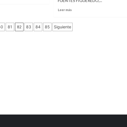
FUENTES FIGUEREDO,...
e
Leer
Leer más
RTURA
más
sobre
SIÓN
REMATE
80
81
82
83
84
85
Siguiente
JUDICIAL
–
ALBERTO
BRUN
–
MARTILLERO