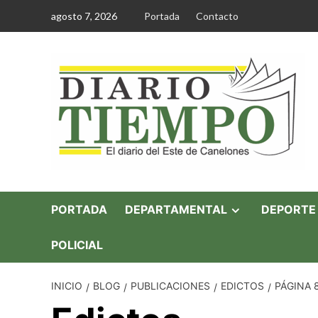
Saltar
agosto 7, 2026
Portada
Contacto
al
contenido
PORTADA
DEPARTAMENTAL
DEPORTE
POLICIAL
INICIO
BLOG
PUBLICACIONES
EDICTOS
PÁGINA 