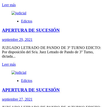
Leer
Leer más
más
sobre
APERTURA
Edictos
DE
SUCESIÓN
APERTURA DE SUCESIÓN
septiembre 29, 2021
JUZGADO LETRADO DE PANDO DE 3º TURNO EDICTO:
Por disposición del Sr/a. Juez Letrado de Pando de 3° Turno,
dictada...
Leer
Leer más
más
sobre
APERTURA
Edictos
DE
SUCESIÓN
APERTURA DE SUCESIÓN
septiembre 27, 2021