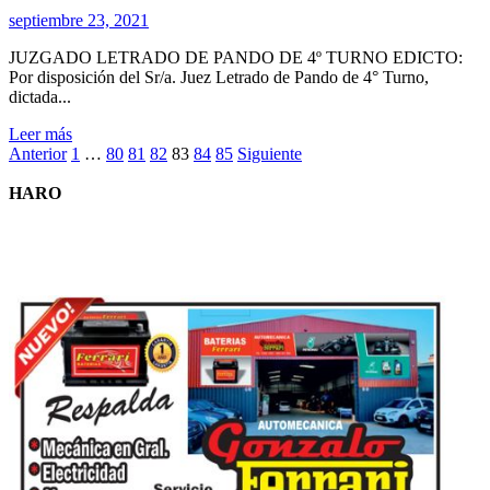
septiembre 23, 2021
JUZGADO LETRADO DE PANDO DE 4º TURNO EDICTO:
Por disposición del Sr/a. Juez Letrado de Pando de 4° Turno,
dictada...
Leer
Leer más
Paginación
más
Anterior
1
…
80
81
82
83
84
85
Siguiente
sobre
de
APERTURA
HARO
entradas
DE
SUCESIÓN