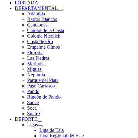
PORTADA
DEPARTAMENTAL
Atlántida
Barros Blancos
Canelones
Ciudad de la Costa
Colonia Nicolich
Costa de Oro
Empalme Olmos
Floresta
Las Piedras
Marindia
Migues
Neptunia
Parque del Plata
Paso Carrasco
Pando
Rincón de Pando
Sauce
Soca
Suarez
DEPORTE
Ligas
Liga de Tala
Liga Regional del Este