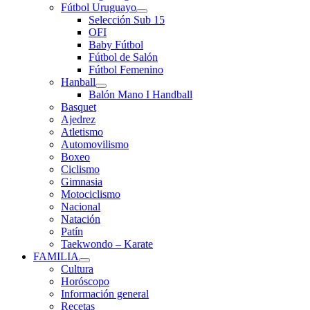
Fútbol Uruguayo
Selección Sub 15
OFI
Baby Fútbol
Fútbol de Salón
Fútbol Femenino
Hanball
Balón Mano I Handball
Basquet
Ajedrez
Atletismo
Automovilismo
Boxeo
Ciclismo
Gimnasia
Motociclismo
Nacional
Natación
Patín
Taekwondo – Karate
FAMILIA
Cultura
Horóscopo
Información general
Recetas