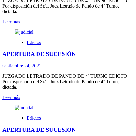
JUZGADO LETRADO DE PANDO DE 4º TURNO EDICTO:
Por disposición del Sr/a. Juez Letrado de Pando de 4° Turno,
dictada...
Leer
Leer más
más
sobre
APERTURA
Edictos
DE
SUCESIÓN
APERTURA DE SUCESIÓN
septiembre 24, 2021
JUZGADO LETRADO DE PANDO DE 4º TURNO EDICTO:
Por disposición del Sr/a. Juez Letrado de Pando de 4° Turno,
dictada...
Leer
Leer más
más
sobre
APERTURA
Edictos
DE
SUCESIÓN
APERTURA DE SUCESIÓN